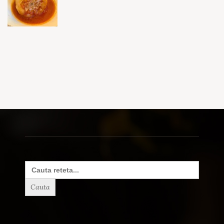
Search
for: