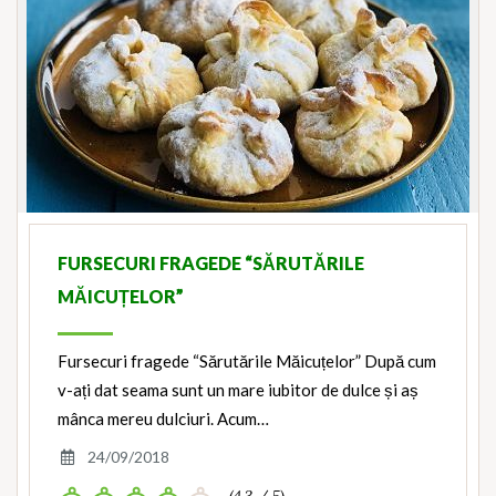
FURSECURI FRAGEDE “SĂRUTĂRILE
MĂICUȚELOR”
Fursecuri fragede “Sărutările Măicuțelor” După cum
v-ați dat seama sunt un mare iubitor de dulce și aș
mânca mereu dulciuri. Acum…
24/09/2018