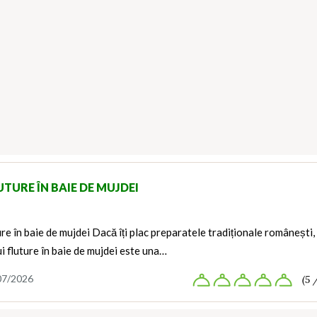
UTURE ÎN BAIE DE MUJDEI
ure în baie de mujdei Dacă îți plac preparatele tradiționale românești,
i fluture în baie de mujdei este una…
07/2026
(5 