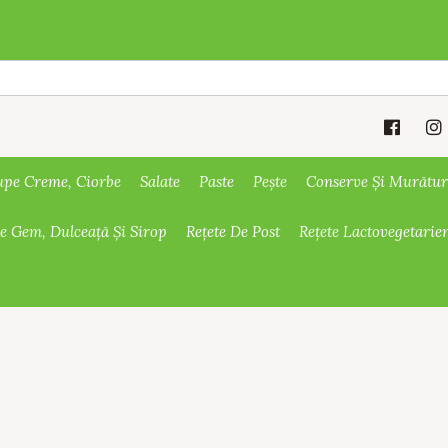
upe Creme, Ciorbe
Salate
Paste
Pește
Conserve Și Murătur
De Gem, Dulceață Și Sirop
Rețete De Post
Rețete Lactovegetarie