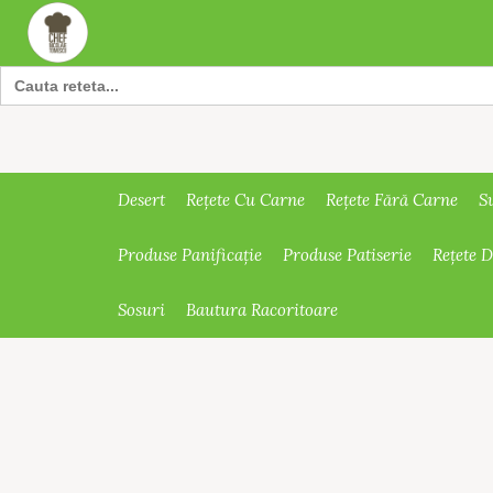
Search
for:
Desert
Rețete Cu Carne
Rețete Fără Carne
S
Produse Panificație
Produse Patiserie
Rețete 
Sosuri
Bautura Racoritoare