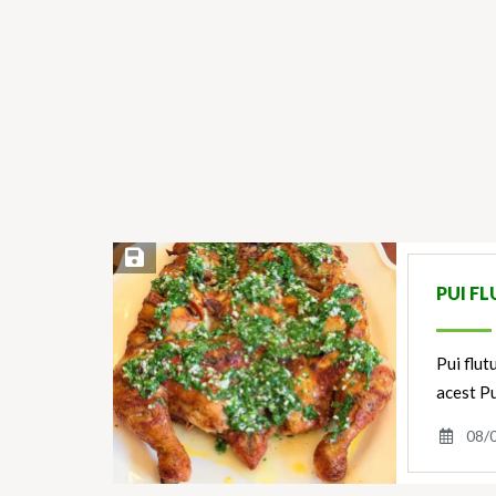
Save Recipe
PUI FL
Pui flut
acest Pu
08/