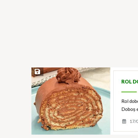
Save Recipe
ROL D
Rol dobo
Doboș es
17/