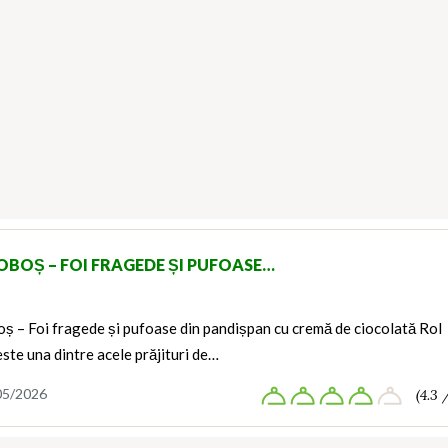
OBOȘ – FOI FRAGEDE ȘI PUFOASE…
ș – Foi fragede și pufoase din pandișpan cu cremă de ciocolată Rol
te una dintre acele prăjituri de…
05/2026
(4.3 