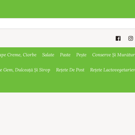
upe Creme, Ciorbe
Salate
Paste
Pește
Conserve Și Murătur
De Gem, Dulceață Și Sirop
Rețete De Post
Rețete Lactovegetarie