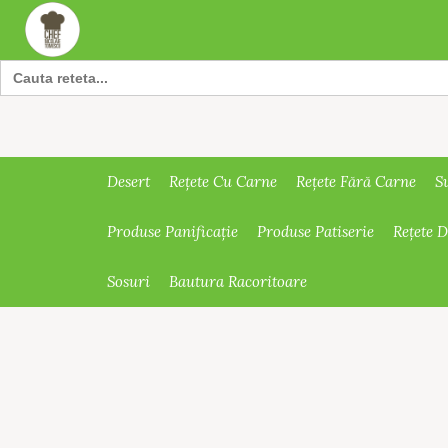
Search
for:
Desert
Rețete Cu Carne
Rețete Fără Carne
S
Produse Panificație
Produse Patiserie
Rețete 
Sosuri
Bautura Racoritoare