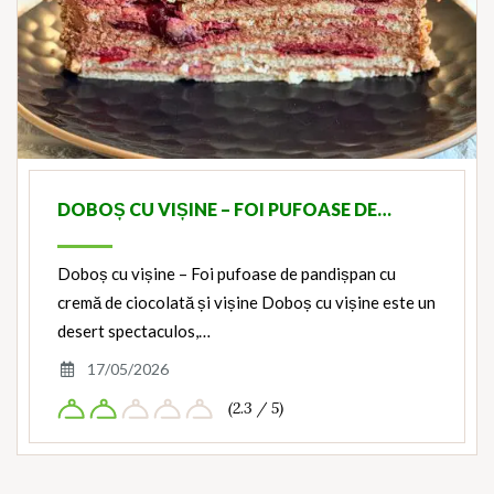
DOBOȘ CU VIȘINE – FOI PUFOASE DE…
Doboș cu vișine – Foi pufoase de pandișpan cu
cremă de ciocolată și vișine Doboș cu vișine este un
desert spectaculos,…
17/05/2026
(2.3 / 5)