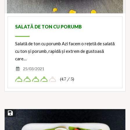
SALATĂ DE TON CU PORUMB
Salată de ton cu porumb Azi facem o rețetă de salată
cu ton și porumb, rapidă și extrem de gustoasă
care…
25/03/2021
(4.7 / 5)
Save Recipe