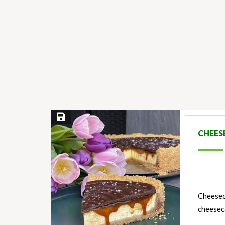
Save Recipe
CHEES
Cheeseca
cheeseca