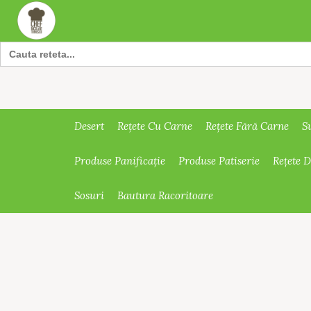
Search
for:
Desert
Rețete Cu Carne
Rețete Fără Carne
S
Produse Panificație
Produse Patiserie
Rețete 
Sosuri
Bautura Racoritoare