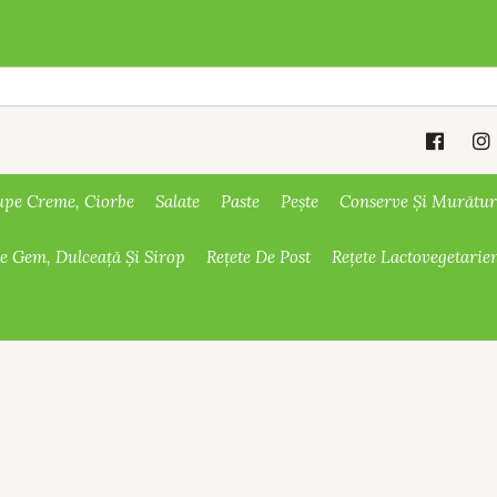
upe Creme, Ciorbe
Salate
Paste
Pește
Conserve Și Murătur
De Gem, Dulceață Și Sirop
Rețete De Post
Rețete Lactovegetarie