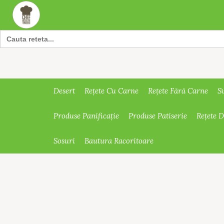
Search
for:
Desert
Rețete Cu Carne
Rețete Fără Carne
S
Produse Panificație
Produse Patiserie
Rețete 
Sosuri
Bautura Racoritoare