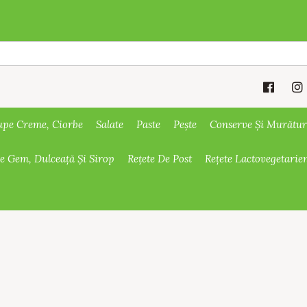
upe Creme, Ciorbe
Salate
Paste
Pește
Conserve Și Murătur
De Gem, Dulceață Și Sirop
Rețete De Post
Rețete Lactovegetarie