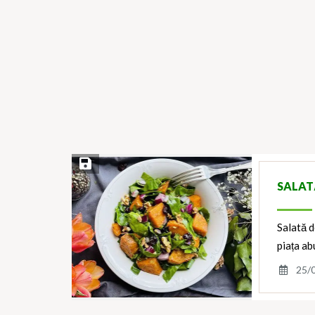
Save Recipe
SALAT
Salată d
piața ab
25/