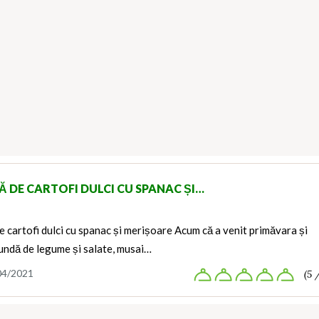
Ă DE CARTOFI DULCI CU SPANAC ȘI…
e cartofi dulci cu spanac și merișoare Acum că a venit primăvara și
undă de legume și salate, musai…
04/2021
(5 