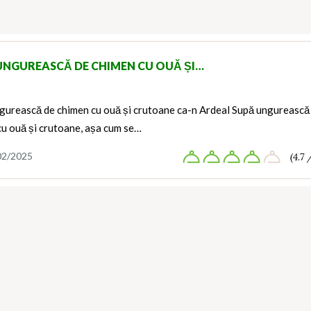
UNGUREASCĂ DE CHIMEN CU OUĂ ȘI…
gurească de chimen cu ouă și crutoane ca-n Ardeal Supă ungurească
cu ouă și crutoane, așa cum se…
02/2025
(4.7 