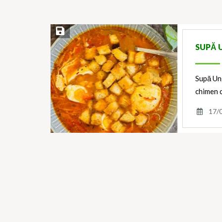
Save Recipe
SUPĂ 
Supă Un
chimen 
17/