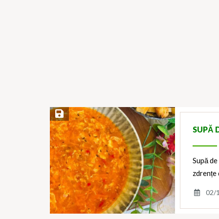
Save Recipe
SUPĂ 
Supă de 
zdrențe
02/