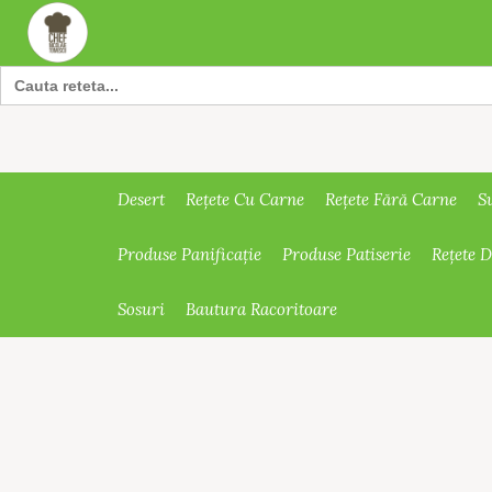
Search
for:
Desert
Rețete Cu Carne
Rețete Fără Carne
S
Produse Panificație
Produse Patiserie
Rețete 
Sosuri
Bautura Racoritoare