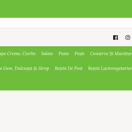
upe Creme, Ciorbe
Salate
Paste
Pește
Conserve Și Murătur
De Gem, Dulceață Și Sirop
Rețete De Post
Rețete Lactovegetarie