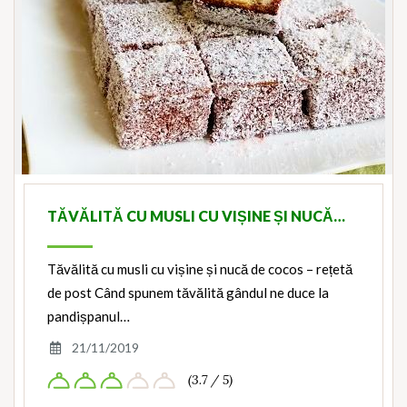
TĂVĂLITĂ CU MUSLI CU VIȘINE ȘI NUCĂ…
Tăvălită cu musli cu vișine și nucă de cocos – rețetă
de post Când spunem tăvălită gândul ne duce la
pandișpanul…
21/11/2019
(3.7 / 5)