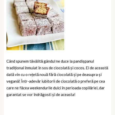
Când spunem tăvălită gândul ne duce la pandișpanul
tradițional înmuiat în sos de ciocolată și cocos. Ei de această
dată vin cu o rețetă nouă fără ciocolată și pe deasupra și
vegană! Într-adevăr iubitorii de ciocolată o preferă pe cea
care ne făcea weekendurile dulci în perioada copilăriei, dar
garantat se vor îndrăgosti și de aceasta!