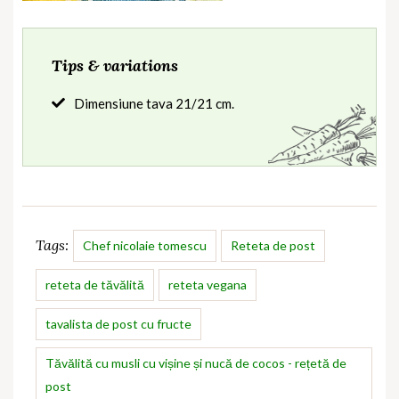
Tips & variations
Dimensiune tava 21/21 cm.
Tags:
Chef nicolaie tomescu
Reteta de post
reteta de tăvălită
reteta vegana
tavalista de post cu fructe
Tăvălită cu musli cu vișine și nucă de cocos - rețetă de
post