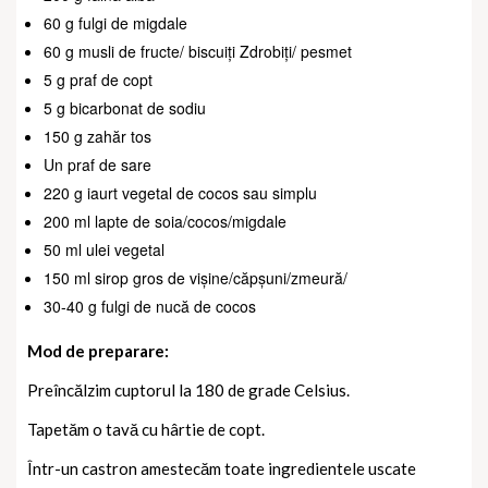
60 g fulgi de migdale
60 g musli de fructe/ biscuiți Zdrobiți/ pesmet
5 g praf de copt
5 g bicarbonat de sodiu
150 g zahăr tos
Un praf de sare
220 g iaurt vegetal de cocos sau simplu
200 ml lapte de soia/cocos/migdale
50 ml ulei vegetal
150 ml sirop gros de vișine/căpșuni/zmeură/
30-40 g fulgi de nucă de cocos
Mod de preparare:
Preîncălzim cuptorul la 180 de grade Celsius.
Tapetăm o tavă cu hârtie de copt.
Într-un castron amestecăm toate ingredientele uscate