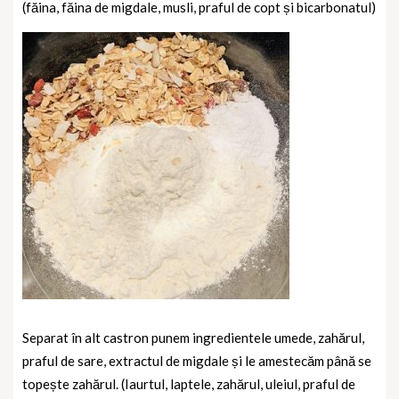
(făina, făina de migdale, musli, praful de copt și bicarbonatul)
Separat în alt castron punem ingredientele umede, zahărul,
praful de sare, extractul de migdale și le amestecăm până se
topește zahărul. (Iaurtul, laptele, zahărul, uleiul, praful de