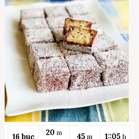
20
m
45
1::05
16 buc
m
h