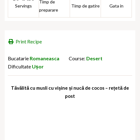
Timp de
Servings
Timp de gatire
Gata in
preparare
Print Recipe
Bucatarie
Romaneasca
Course:
Desert
Dificultate
Ușor
Tăvălită cu musli cu vișine și nucă de cocos – rețetă de
post