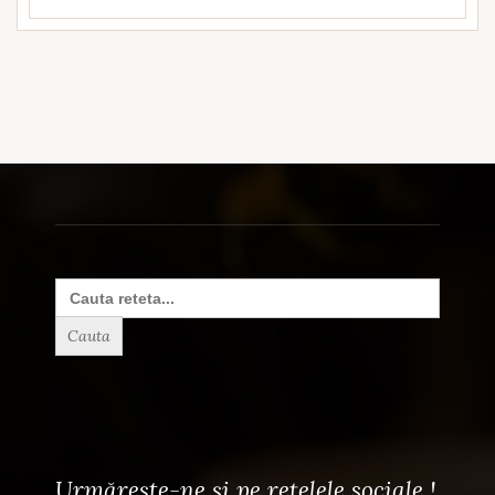
Search
for:
Urmărește-ne și pe rețelele sociale !