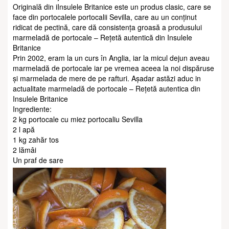
Originală din iInsulele Britanice este un produs clasic, care se
face din portocalele portocalii Sevilla, care au un conținut
ridicat de pectină, care dă consistența groasă a produsului
marmeladă de portocale – Rețetă autentică din Insulele
Britanice
Prin 2002, eram la un curs în Anglia, iar la micul dejun aveau
marmeladă de portocale iar pe vremea aceea la noi dispăruse
și marmelada de mere de pe rafturi. Așadar astăzi aduc in
actualitate marmeladă de portocale – Rețetă autentica din
Insulele Britanice
Ingrediente:
2 kg portocale cu miez portocaliu Sevilla
2 l apă
1 kg zahăr tos
2 lămâi
Un praf de sare