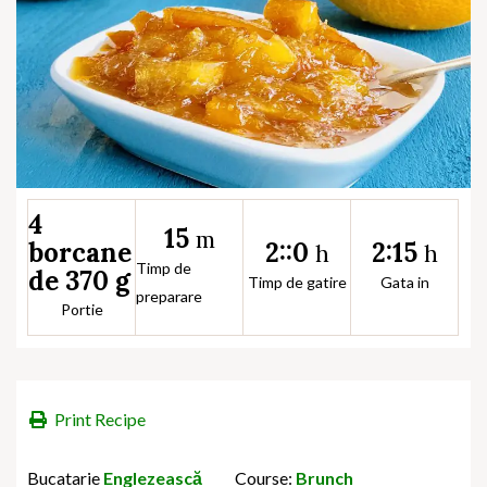
4
15
m
2::0
2:15
borcane
h
h
Timp de
de 370 g
Timp de gatire
Gata in
preparare
Portie
Print Recipe
Bucatarie
Englezească
Course:
Brunch