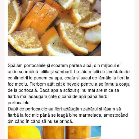
Spălăm portocalele și scoatem partea albă, din mijlocul ei
unde se îmbină feliile și sâmburii. Le tăiem felii de jumătate de
centimetrii le punem cu apa, coaja si sucul de lămâie la fiert la
foc mediu. Fierbem atât cât e nevoie pentru a se înmuia coaja
de la portocală. Dacă apa a scăzut și nu mai are in ce sa
fiarbă mai adăugăm câte o cană de apă până fierb
portocalele.
După ce portocalele au fiert adăugăm zahărul și lăsam să
fiarbă la foc mic până se leagă bine marmelada, amestecând
din când în când să nu se prindă.