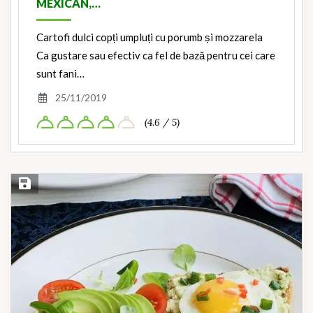
MEXICAN,…
Cartofi dulci copți umpluți cu porumb și mozzarela
Ca gustare sau efectiv ca fel de bază pentru cei care
sunt fani…
25/11/2019
(4.6 / 5)
Save Recipe