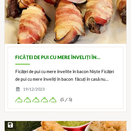
FICĂȚEI DE PUI CU MERE ÎNVELIȚI ÎN…
Ficăței de pui cu mere învelite în bacon Niște Ficăței
de pui cu mere înveliți în bacon făcuți în casă nu…
19/12/2023
(5 / 5)
Save Recipe