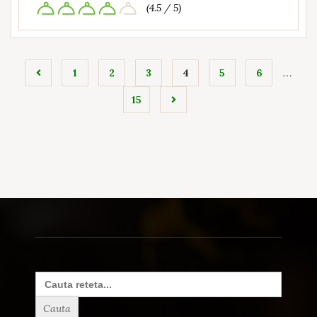
(4.5 / 5)
…
1
2
3
4
5
6
15
Search
for: