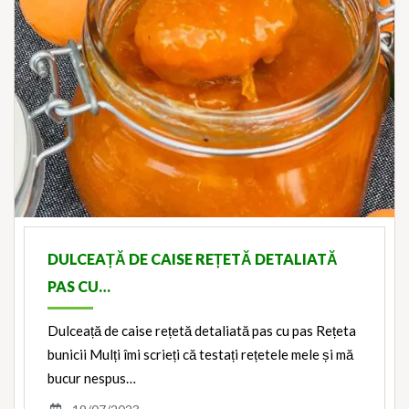
DULCEAȚĂ DE CAISE REȚETĂ DETALIATĂ
PAS CU…
Dulceață de caise rețetă detaliată pas cu pas Rețeta
bunicii Mulți îmi scrieți că testați rețetele mele și mă
bucur nespus…