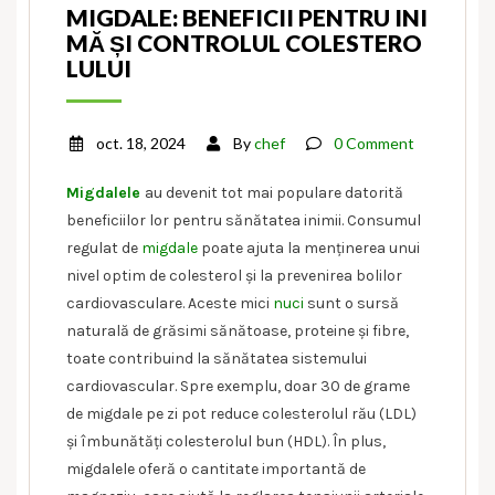
MIGDALE: BENEFICII PENTRU INI
MĂ ȘI CONTROLUL COLESTERO
LULUI
oct. 18, 2024
By
chef
0 Comment
Migdalele
au devenit tot mai populare datorită
beneficiilor lor pentru sănătatea inimii. Consumul
regulat de
migdale
poate ajuta la menținerea unui
nivel optim de colesterol și la prevenirea bolilor
cardiovasculare. Aceste mici
nuci
sunt o sursă
naturală de grăsimi sănătoase, proteine și fibre,
toate contribuind la sănătatea sistemului
cardiovascular. Spre exemplu, doar 30 de grame
de migdale pe zi pot reduce colesterolul rău (LDL)
și îmbunătăți colesterolul bun (HDL). În plus,
migdalele oferă o cantitate importantă de