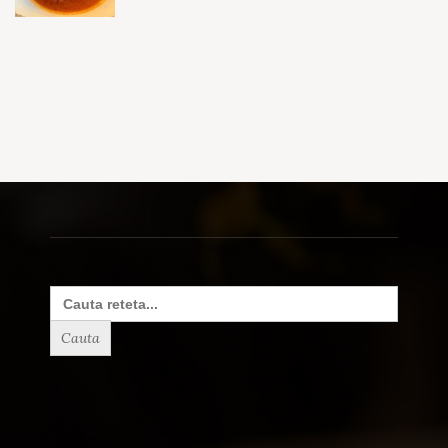
Search
for: