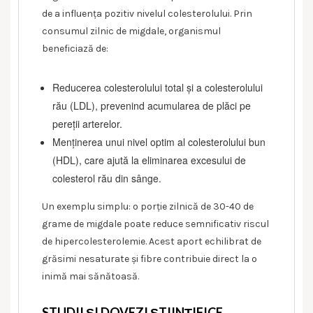
de a influența pozitiv nivelul colesterolului. Prin
consumul zilnic de migdale, organismul
beneficiază de:
Reducerea colesterolului total și a colesterolului
rău (LDL), prevenind acumularea de plăci pe
pereții arterelor.
Menținerea unui nivel optim al colesterolului bun
(HDL), care ajută la eliminarea excesului de
colesterol rău din sânge.
Un exemplu simplu: o porție zilnică de 30-40 de
grame de migdale poate reduce semnificativ riscul
de hipercolesterolemie. Acest aport echilibrat de
grăsimi nesaturate și fibre contribuie direct la o
inimă mai sănătoasă.
STUDII ȘI DOVEZI ȘTIINȚIFICE