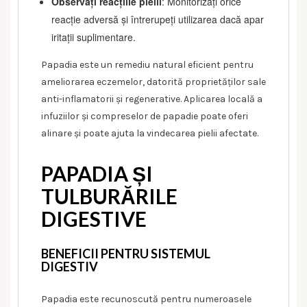
Observați reacțiile pielii
: Monitorizați orice
reacție adversă și întrerupeți utilizarea dacă apar
iritații suplimentare.
Papadia este un remediu natural eficient pentru
ameliorarea eczemelor, datorită proprietăților sale
anti-inflamatorii și regenerative. Aplicarea locală a
infuziilor și compreselor de papadie poate oferi
alinare și poate ajuta la vindecarea pielii afectate.
PAPADIA ȘI
TULBURĂRILE
DIGESTIVE
BENEFICII PENTRU SISTEMUL
DIGESTIV
Papadia este recunoscută pentru numeroasele