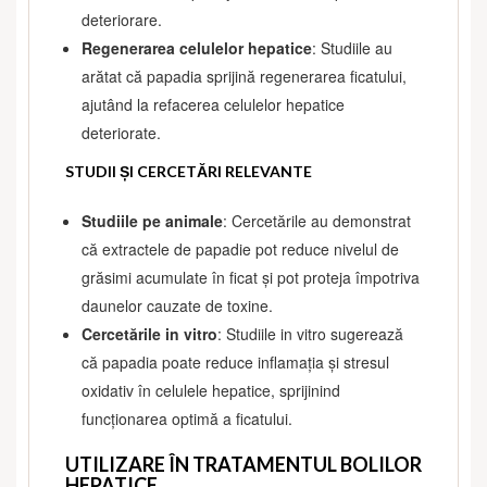
deteriorare.
Regenerarea celulelor hepatice
: Studiile au
arătat că papadia sprijină regenerarea ficatului,
ajutând la refacerea celulelor hepatice
deteriorate.
STUDII ȘI CERCETĂRI RELEVANTE
Studiile pe animale
: Cercetările au demonstrat
că extractele de papadie pot reduce nivelul de
grăsimi acumulate în ficat și pot proteja împotriva
daunelor cauzate de toxine.
Cercetările in vitro
: Studiile in vitro sugerează
că papadia poate reduce inflamația și stresul
oxidativ în celulele hepatice, sprijinind
funcționarea optimă a ficatului.
UTILIZARE ÎN TRATAMENTUL BOLILOR
HEPATICE