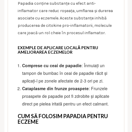
Papadia conține substanțe cu efect anti-
inflamator care reduc roșeața, umflarea și durerea
asociate cu eczemele. Aceste substanțe inhibă
producerea de citokine pro-inflamatorii, molecule
care joacă un rol cheie în procesul inflamator.
EXEMPLE DE APLICARE LOCALĂ PENTRU
AMELIORAREA ECZEMELOR
Comprese cu ceai de papadie
: Înmuiați un
tampon de bumbac în ceai de papadie răcit și
aplicați-l pe zonele afectate de 2-3 ori pe zi.
Cataplasme din frunze proaspete
: Frunzele
proaspete de papadie pot fi zdrobite și aplicate
direct pe pielea iritată pentru un efect calmant.
CUM SĂ FOLOSIM PAPADIA PENTRU
ECZEME