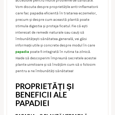
accesibile pentru multe probleme de sănătate.
Vom discuta despre proprietățile anti-inflamatorii
care fac papadia eficientă în tratarea eczemelor,
precum și despre cum această plantă poate
stimula digestia și proteja ficatul. Fie că ești
interesat de remedii naturale sau cauți să
îmbunătățești sănătatea generală, vei găsi
informații utile și concrete despre modul în care
papadia
poate fi integrată în rutina ta zilnică.
Haide să descoperim împreună secretele acestei
plante uimitoare și să învățăm cum să o folosim
pentru a ne îmbunătăți sănătatea!
PROPRIETĂȚI ȘI
BENEFICII ALE
PAPADIEI