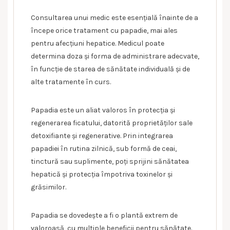
Consultarea unui medic este esențială înainte de a
începe orice tratament cu papadie, mai ales
pentru afecțiuni hepatice. Medicul poate
determina doza și forma de administrare adecvate,
în funcție de starea de sănătate individuală și de
alte tratamente în curs.
Papadia este un aliat valoros în protecția și
regenerarea ficatului, datorită proprietăților sale
detoxifiante și regenerative. Prin integrarea
papadiei în rutina zilnică, sub formă de ceai,
tinctură sau suplimente, poți sprijini sănătatea
hepatică și protecția împotriva toxinelor și
grăsimilor.
Papadia se dovedește a fi o plantă extrem de
valoroasă, cu multiple beneficii pentru sănătate.