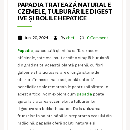
PAPADIA TRATEAZĂ NATURAL E
CZEMELE, TULBURĂRILE DIGEST
IVE ȘI BOLILE HEPATICE
iun. 20, 2024
By
chef
0 Comment
Papadia
, cunoscută științific ca Taraxacum
officinale, este mai mult decât o simplă buruiană
din grădina ta. Această plantă perenă, cu flori
galbene strălucitoare, are o lungă istorie de
utilizare în medicina tradițională datorită
beneficiilor sale remarcabile pentru sănătate. În
acest articol, vom explora cum
papadia
poate
ajuta la tratarea eczemelor, a tulburărilor
digestive și a bolilor hepatice. De la utilizarea
frunzelor în salate până la prepararea ceaiului din
rădăcină, papadia oferă soluții naturale și