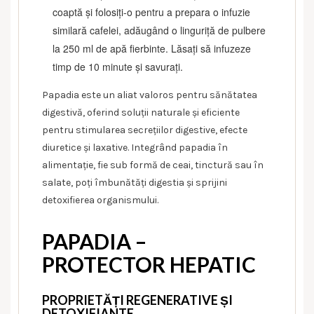
coaptă și folosiți-o pentru a prepara o infuzie
similară cafelei, adăugând o linguriță de pulbere
la 250 ml de apă fierbinte. Lăsați să infuzeze
timp de 10 minute și savurați.
Papadia este un aliat valoros pentru sănătatea
digestivă, oferind soluții naturale și eficiente
pentru stimularea secrețiilor digestive, efecte
diuretice și laxative. Integrând papadia în
alimentație, fie sub formă de ceai, tinctură sau în
salate, poți îmbunătăți digestia și sprijini
detoxifierea organismului.
PAPADIA –
PROTECTOR HEPATIC
PROPRIETĂȚI REGENERATIVE ȘI
DETOXIFIANTE