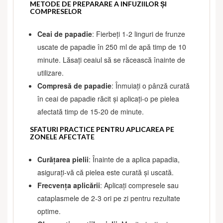
METODE DE PREPARARE A INFUZIILOR ȘI
COMPRESELOR
Ceai de papadie
: Fierbeți 1-2 linguri de frunze
uscate de papadie în 250 ml de apă timp de 10
minute. Lăsați ceaiul să se răcească înainte de
utilizare.
Compresă de papadie
: Înmuiați o pânză curată
în ceai de papadie răcit și aplicați-o pe pielea
afectată timp de 15-20 de minute.
SFATURI PRACTICE PENTRU APLICAREA PE
ZONELE AFECTATE
Curățarea pielii
: Înainte de a aplica papadia,
asigurați-vă că pielea este curată și uscată.
Frecvența aplicării
: Aplicați compresele sau
cataplasmele de 2-3 ori pe zi pentru rezultate
optime.