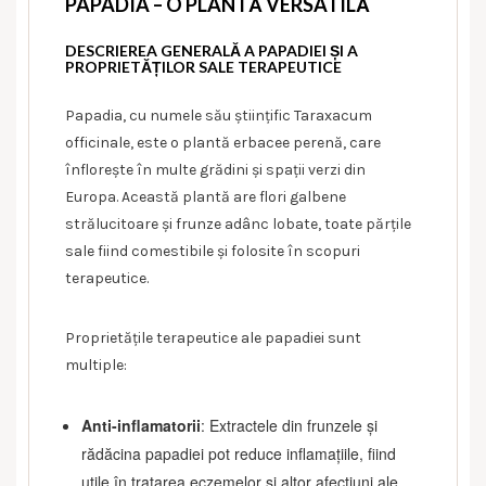
PAPADIA – O PLANTĂ VERSATILĂ
DESCRIEREA GENERALĂ A PAPADIEI ȘI A
PROPRIETĂȚILOR SALE TERAPEUTICE
Papadia, cu numele său științific Taraxacum
officinale, este o plantă erbacee perenă, care
înflorește în multe grădini și spații verzi din
Europa. Această plantă are flori galbene
strălucitoare și frunze adânc lobate, toate părțile
sale fiind comestibile și folosite în scopuri
terapeutice.
Proprietățile terapeutice ale papadiei sunt
multiple:
Anti-inflamatorii
: Extractele din frunzele și
rădăcina papadiei pot reduce inflamațiile, fiind
utile în tratarea eczemelor și altor afecțiuni ale