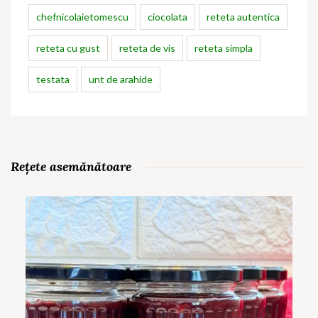
chefnicolaietomescu
ciocolata
reteta autentica
reteta cu gust
reteta de vis
reteta simpla
testata
unt de arahide
Rețete asemănătoare