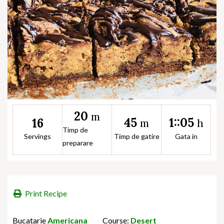
20
m
45
1::05
16
m
h
Timp de
Servings
Timp de gatire
Gata in
preparare
Print Recipe
Bucatarie
Americana
Course:
Desert