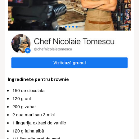
Ingredinete pentru brownie
150 de ciocolata
120 g unt
200 g zahar
2 oua mari sau 3 mici
1 lingurița extract de vanilie
120 g faina albă
1/4 lingurița praf de copt