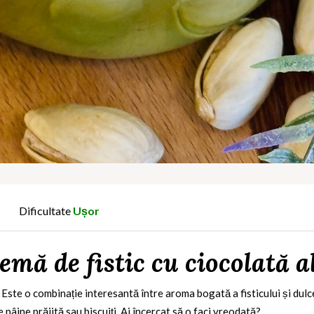
Dificultate
Ușor
emă de fistic cu ciocolată a
 Este o combinație interesantă între aroma bogată a fisticului și dulc
 pâine prăjită sau biscuiți. Ai încercat să o faci vreodată?