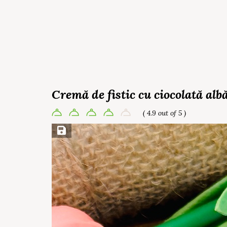
Cremă de fistic cu ciocolată alb
( 4.9 out of 5 )
Save Recipe