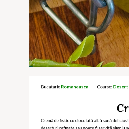
Bucatarie
Romaneasca
Course:
Desert
Cr
Cremă de fistic cu ciocolată albă sună delicios!
deserturi rafinate sau poate fi servită simplu pe