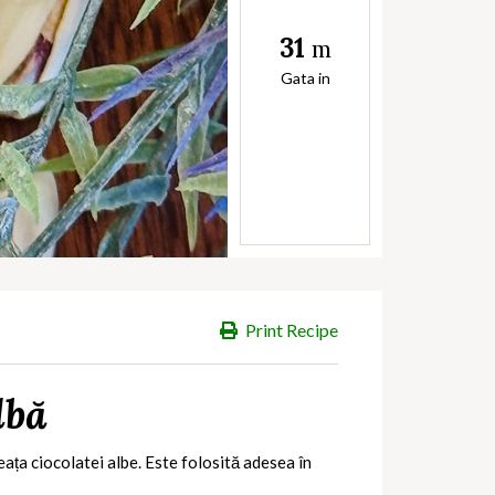
31
m
Gata in
Print Recipe
lbă
eața ciocolatei albe. Este folosită adesea în