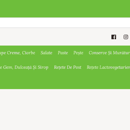
upe Creme, Ciorbe
Salate
Paste
Pește
Conserve Și Murătur
De Gem, Dulceață Și Sirop
Rețete De Post
Rețete Lactovegetarie