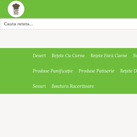
Search
for:
Desert
Rețete Cu Carne
Rețete Fără Carne
S
Produse Panificație
Produse Patiserie
Rețete 
Sosuri
Bautura Racoritoare