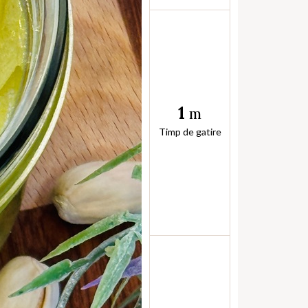
1
m
Timp de gatire