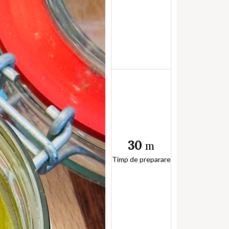
30
m
Timp de preparare