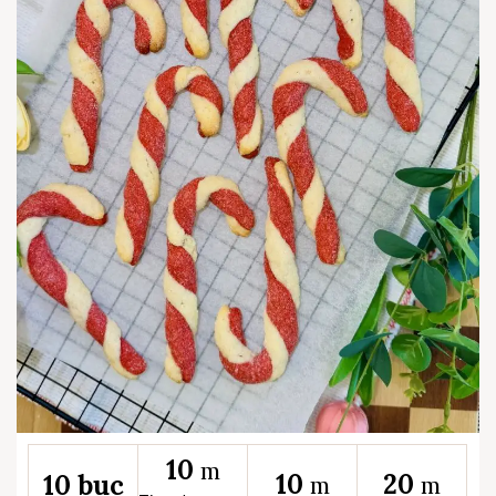
10
m
10
20
10 buc
m
m