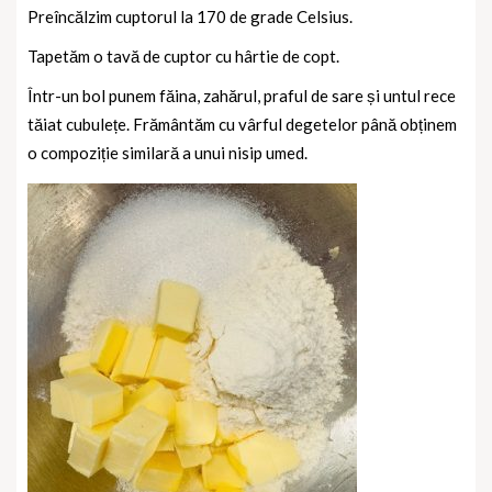
Preîncălzim cuptorul la 170 de grade Celsius.
Tapetăm o tavă de cuptor cu hârtie de copt.
Într-un bol punem făina, zahărul, praful de sare și untul rece
tăiat cubulețe. Frământăm cu vârful degetelor până obținem
o compoziție similară a unui nisip umed.