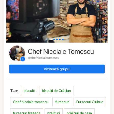
Tags:
biscuiti
biscuiți de Crăciun
Chef nicolaie tomescu
fursecuri
Fursecuri Ciubuc
fursecuri fragede
prăjituri
prăjituri de casa