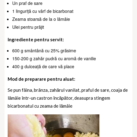
Un praf de sare
1 linguriță cu vârf de bicarbonat
Zeama stoarsă de la o lămâie
Ulei pentru prăjit
Ingrediente pentru servit:
600 g smântână cu 25% grăsime
150-200 g zahăr pudră cu aromă de vanilie
400 g dulceață de care vă place
Mod de preparare pentru aluat:
Se pun făina, brânza, zahărul vanilat, praful de sare, coaja de
lămâie într-un castron încăpător, deasupra stingem
bicarbonatul cu zeama de lămâie