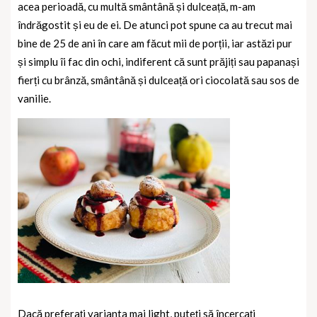
acea perioadă, cu multă smântână și dulceață, m-am
îndrăgostit și eu de ei. De atunci pot spune ca au trecut mai
bine de 25 de ani în care am făcut mii de porții, iar astăzi pur
și simplu îi fac din ochi, indiferent că sunt prăjiți sau papanași
fierți cu brânză, smântână și dulceață ori ciocolată sau sos de
vanilie.
Dacă preferați varianta mai light, puteți să încercați