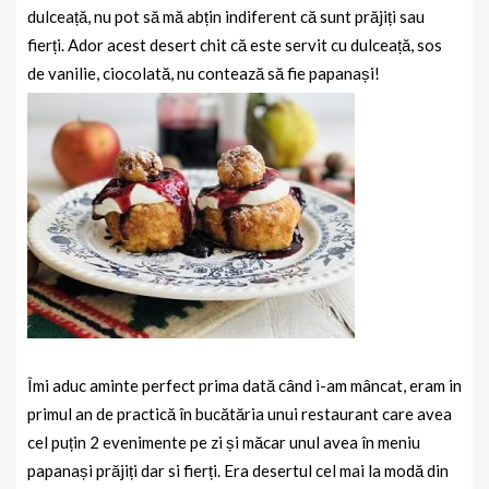
dulceață, nu pot să mă abțin indiferent că sunt prăjiți sau
fierți. Ador acest desert chit că este servit cu dulceață, sos
de vanilie, ciocolată, nu contează să fie papanași!
Îmi aduc aminte perfect prima dată când i-am mâncat, eram in
primul an de practică în bucătăria unui restaurant care avea
cel puțin 2 evenimente pe zi și măcar unul avea în meniu
papanași prăjiți dar si fierți. Era desertul cel mai la modă din