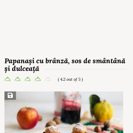
Papanași cu brânză, sos de smântână
și dulceață
( 4.2 out of 5 )
Save Recipe