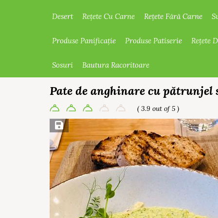
Desert
Rețete Cu Carne
Rețete Fără Carne
S
Produse Panificație
Produse Patiserie
Rețete 
Sosuri
Bautura Racoritoare
Pate de anghinare cu pătrunjel s
( 3.9 out of 5 )
Save Recipe