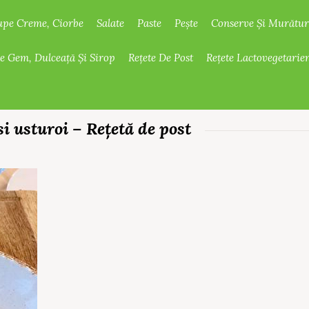
upe Creme, Ciorbe
Salate
Paste
Pește
Conserve Și Murătur
De Gem, Dulceață Și Sirop
Rețete De Post
Rețete Lactovegetarie
i usturoi – Rețetă de post