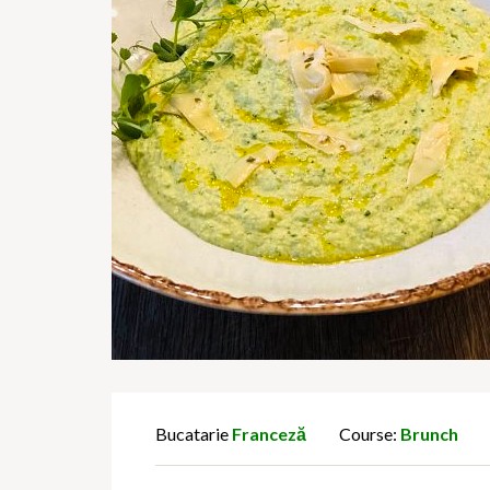
Bucatarie
Franceză
Course:
Brunch