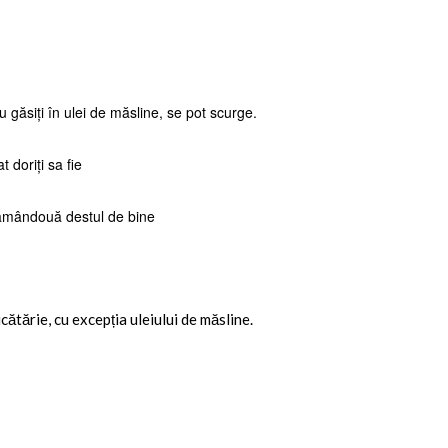
 găsiți în ulei de măsline, se pot scurge.
 doriți sa fie
 amândouă destul de bine
tărie, cu excepția uleiului de măsline.