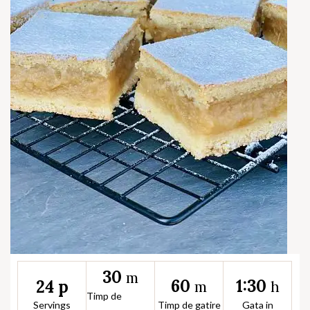
30
m
60
1:30
24 p
m
h
Timp de
Servings
Timp de gatire
Gata in