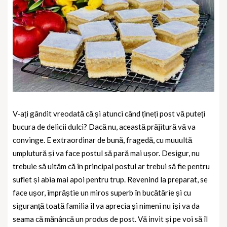
V-ați gândit vreodată că și atunci când țineți post vă puteți
bucura de delicii dulci? Dacă nu, această prăjitură vă va
convinge. E extraordinar de bună, fragedă, cu muuultă
umplutură și va face postul să pară mai ușor. Desigur, nu
trebuie să uităm că în principal postul ar trebui să fie pentru
suflet și abia mai apoi pentru trup. Revenind la preparat, se
face ușor, împrăștie un miros superb în bucătărie și cu
siguranță toată familia îl va aprecia și nimeni nu își va da
seama că mănâncă un produs de post. Vă invit și pe voi să îl