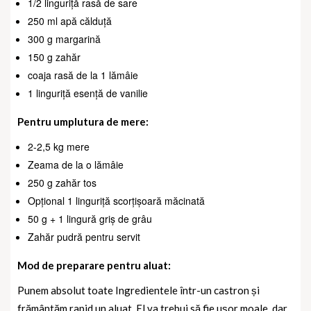
1/2 linguriță rasă de sare
250 ml apă călduță
300 g margarină
150 g zahăr
coaja rasă de la 1 lămâie
1 linguriță esență de vanilie
Pentru umplutura de mere:
2-2,5 kg mere
Zeama de la o lămâie
250 g zahăr tos
Opțional 1 linguriță scorțișoară măcinată
50 g + 1 lingură griș de grâu
Zahăr pudră pentru servit
Mod de preparare pentru aluat:
Punem absolut toate Ingredientele într-un castron și
frământăm rapid un aluat. El va trebui să fie ușor moale, dar