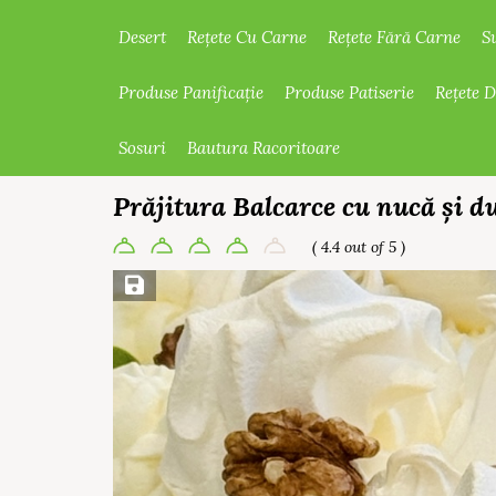
Desert
Rețete Cu Carne
Rețete Fără Carne
S
Produse Panificație
Produse Patiserie
Rețete 
Sosuri
Bautura Racoritoare
Prăjitura Balcarce cu nucă și du
( 4.4 out of 5 )
Save Recipe