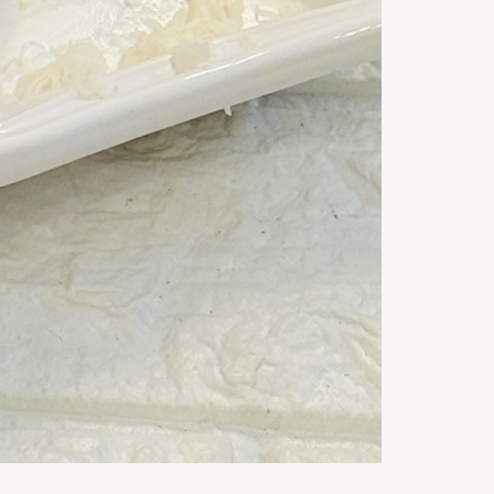
50
m
Gata in