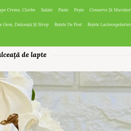
upe Creme, Ciorbe
Salate
Paste
Pește
Conserve Și Murătur
De Gem, Dulceață Și Sirop
Rețete De Post
Rețete Lactovegetarie
lceață de lapte