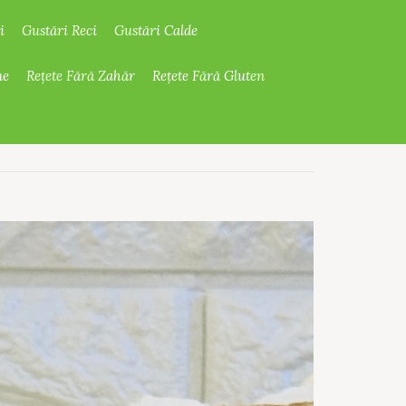
i
Gustări Reci
Gustări Calde
ne
Rețete Fără Zahăr
Rețete Fără Gluten
16-18
p