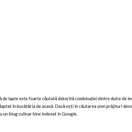
 de lapte este foarte căutată datorită combinației dintre dulce de lec
adaptat în bucătăria de acasă. Dacă ești în căutarea unei prăjituri deo
u un blog culinar bine indexat în Google.