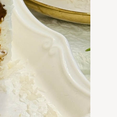
20
m
Timp de
gatire