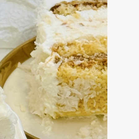
Servings
30
m
Timp de
preparare