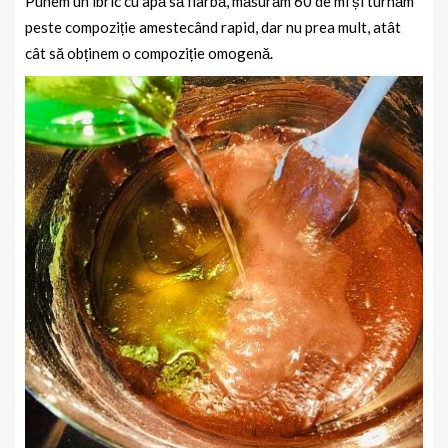
Punem un ibric cu apă să fiarbă, măsurăm 60 de ml și turnăm
peste compoziție amestecând rapid, dar nu prea mult, atât
cât să obținem o compoziție omogenă.