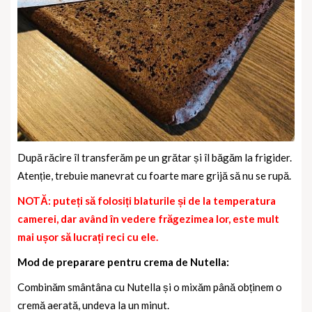
După răcire îl transferăm pe un grătar și îl băgăm la frigider.
Atenție, trebuie manevrat cu foarte mare grijă să nu se rupă.
NOTĂ: puteți să folosiți blaturile și de la temperatura
camerei, dar având în vedere frăgezimea lor, este mult
mai ușor să lucrați reci cu ele.
Mod de preparare pentru crema de Nutella:
Combinăm smântâna cu Nutella și o mixăm până obținem o
cremă aerată, undeva la un minut.