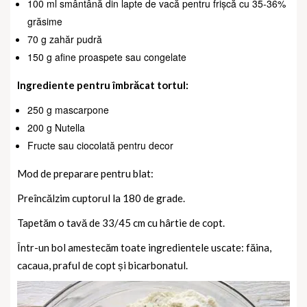
100 ml smântână din lapte de vacă pentru frișcă cu 35-36%
grăsime
70 g zahăr pudră
150 g afine proaspete sau congelate
Ingrediente pentru îmbrăcat tortul:
250 g mascarpone
200 g Nutella
Fructe sau ciocolată pentru decor
Mod de preparare pentru blat:
Preîncălzim cuptorul la 180 de grade.
Tapetăm o tavă de 33/45 cm cu hârtie de copt.
Într-un bol amestecăm toate ingredientele uscate: făina,
cacaua, praful de copt și bicarbonatul.