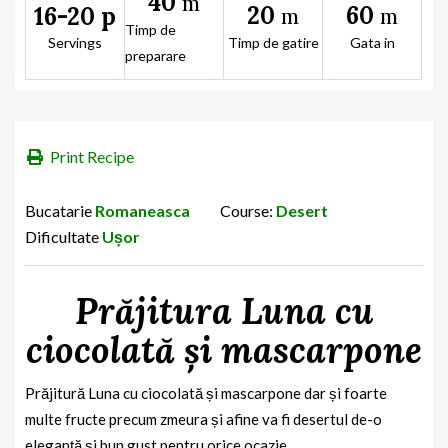
40
m
20
60
16-20 p
m
m
Timp de
Servings
Timp de gatire
Gata in
preparare
Print Recipe
Bucatarie
Romaneasca
Course:
Desert
Dificultate
Ușor
Prăjitura Luna cu
ciocolată și mascarpone
Prăjitură Luna cu ciocolată și mascarpone dar și foarte
multe fructe precum zmeura și afine va fi desertul de-o
eleganță și bun gust pentru orice ocazie.