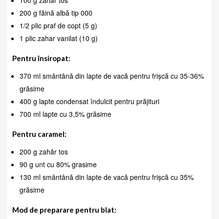
100 g zahăr tos
200 g făină albă tip 000
1/2 plic praf de copt (5 g)
1 plic zahar vanilat (10 g)
Pentru însiropat:
370 ml smântână din lapte de vacă pentru frișcă cu 35-36%
grăsime
400 g lapte condensat îndulcit pentru prăjituri
700 ml lapte cu 3,5% grăsime
Pentru caramel:
200 g zahăr tos
90 g unt cu 80% grasime
130 ml smântână din lapte de vacă pentru frișcă cu 35%
grăsime
Mod de preparare pentru blat: