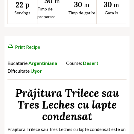
30
m
30
30
22 p
m
m
Timp de
Servings
Timp de gatire
Gata in
preparare
Print Recipe
Bucatarie
Argentiniana
Course:
Desert
Dificultate
Ușor
Prăjitura Trilece sau
Tres Leches cu lapte
condensat
Prăjitura Trilece sau Tres Leches cu lapte condensat
este un