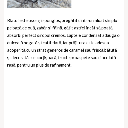
Blatul este ușor și spongios, pregătit dintr-un aluat simplu
pe bază de ouă, zahăr și făină, gătit astfel încât să poată
absorbi perfect siropul cremos. Laptele condensat adaugă o
dulceață bogată și catifelată, iar prăjitura este adesea
acoperită cu un strat generos de caramel sau frișcă bătută
și decorată cu scorțișoară, fructe proaspete sau ciocolată
rasă, pentru un plus de rafinament.