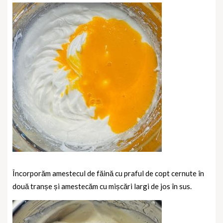
Încorporăm amestecul de făină cu praful de copt cernute în
două tranșe și amestecăm cu mișcări largi de jos în sus.