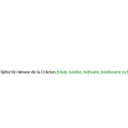
răjiturile rămase de la Crăciun,
biluțe, bombe, bețivane, bomboane cu bi