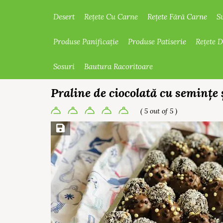
Desert
Rețete Cu Carne
Rețete Fără Carne
S
Produse Panificație
Produse Patiserie
Rețete 
Sosuri
Bautura Racoritoare
Praline de ciocolată cu semințe 
( 5 out of 5 )
Save Recipe