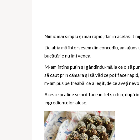
Nimic mai simplu și mai rapid, dar în același ti
De abia mă întorsesem din concediu, am ajuns u
bucătărie nu îmi venea.
M-am întins puțin și gândindu-mă la ce o să pun 
să caut prin cămara și să văd ce pot face rapid,
m-am pus pe treabă, ce a ieșit, de ce aveți nevoi
Aceste praline se pot face în fel și chip, după 
ingredientelor alese.