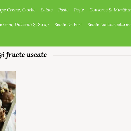
upe Creme, Ciorbe
Salate
Paste
Pește
Conserve Și Murătur
De Gem, Dulceață Și Sirop
Rețete De Post
Rețete Lactovegetarie
și fructe uscate