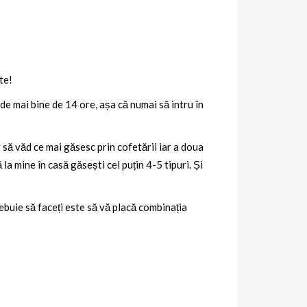
te!
e mai bine de 14 ore, așa că numai să intru în
 să văd ce mai găsesc prin cofetării iar a doua
la mine în casă găsești cel puțin 4-5 tipuri. Și
rebuie să faceți este să vă placă combinația