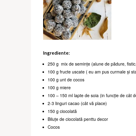
Ingrediente:
250 g
mix de semințe (alune de pădure, fistic
100 g fructe uscate ( eu am pus curmale și sta
100 g unt de cocos
100 g miere
100 – 150 ml lapte de soia (in funcție de cât 
2-3 linguri cacao (cât vă place)
150 g ciocolată
Biluțe de ciocolată penttu decor
Cocos