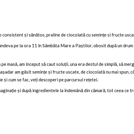
mp consistent și sănătos, praline de ciocolată cu semințe si fructe usca
ndeva pe la ora 11 în Sâmbăta Mare a Paștilor, obosit după un drum d
pe masă, am început să caut soluții, una era destul de simplă, să merg
 așadar am găsit semințe și fructe uscate, de ciocolată nu mai spun, că 
e și cum se fac, veți descoperi pe parcursul rețetei.
imaginație și după ingredientele la îndemână din cămară, tot ceea ce t