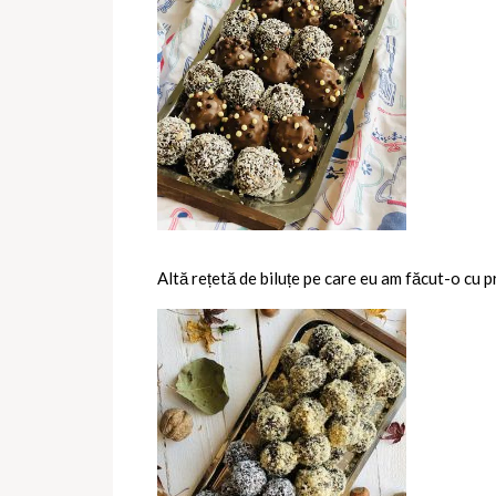
Altă rețetă de biluțe pe care eu am făcut-o cu p