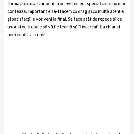
formă pătrată. Dar pentru un eveniment special chiar nu mai
contează, important e să-l facem cu drag și cu multă atenție
și satisfacțiile vor veni la final. Se face atât de repede și de
ușor si nu trebuie să vă fie teamă să îl încercați, ba chiar si
unui copil i-ar reuși.