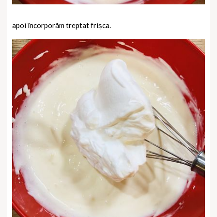
apoi încorporăm treptat frișca.