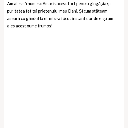
Am ales să numesc Amaris acest tort pentru gingășia și
puritatea fetiței prietenului meu Dani. Și cum stăteam
aseară cu gândul la ei, mi s-a făcut instant dor de ei și am
ales acest nume frumos!