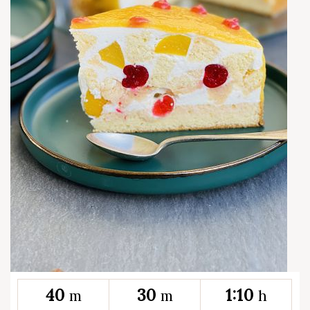
40
30
1:10
m
m
h