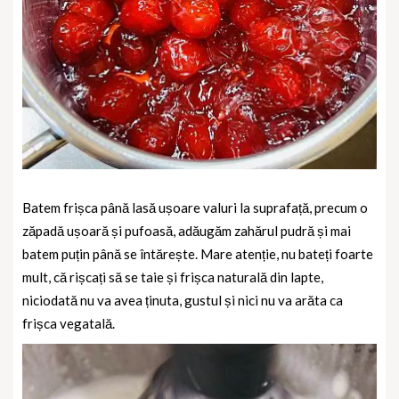
Batem frișca până lasă ușoare valuri la suprafață, precum o
zăpadă ușoară și pufoasă, adăugăm zahărul pudră și mai
batem puțin până se întărește. Mare atenție, nu bateți foarte
mult, că rișcați să se taie și frișca naturală din lapte,
niciodată nu va avea ținuta, gustul și nici nu va arăta ca
frișca vegatală.