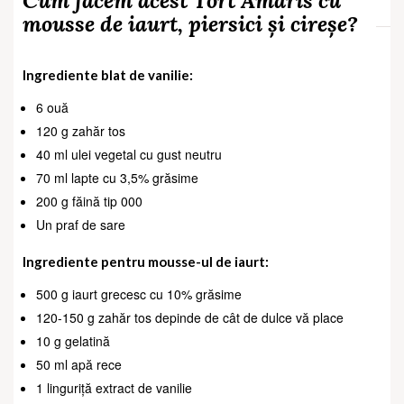
Cum facem acest Tort Amaris cu
mousse de iaurt, piersici și cireșe?
Ingrediente blat de vanilie:
6 ouă
120 g zahăr tos
40 ml ulei vegetal cu gust neutru
70 ml lapte cu 3,5% grăsime
200 g făină tip 000
Un praf de sare
Ingrediente pentru mousse-ul de iaurt:
500 g iaurt grecesc cu 10% grăsime
120-150 g zahăr tos depinde de cât de dulce vă place
10 g gelatină
50 ml apă rece
1 linguriță extract de vanilie