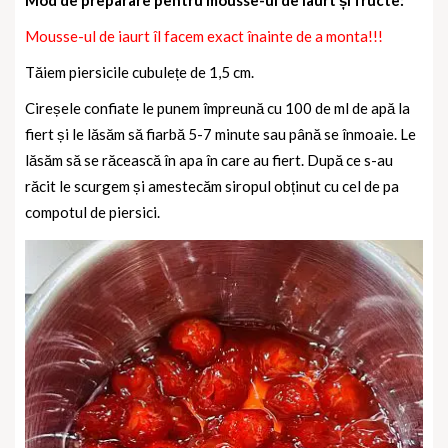
Mod de preparare pentru mousse-ul de iaurt și fructe:
Mousse-ul de iaurt îl facem exact înainte de a monta!!!
Tăiem piersicile cubulețe de 1,5 cm.
Cireșele confiate le punem împreună cu 100 de ml de apă la
fiert și le lăsăm să fiarbă 5-7 minute sau până se înmoaie. Le
lăsăm să se răcească în apa în care au fiert. După ce s-au
răcit le scurgem și amestecăm siropul obținut cu cel de pa
compotul de piersici.