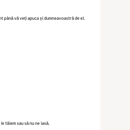
ânt până vă veți apuca și dumneavoastră de el.
le tăiem sau să nu ne iasă.