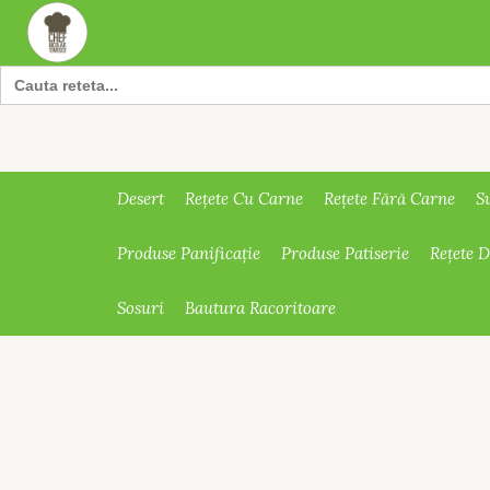
Search
for:
Desert
Rețete Cu Carne
Rețete Fără Carne
S
Produse Panificație
Produse Patiserie
Rețete 
Sosuri
Bautura Racoritoare