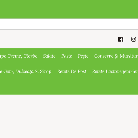
upe Creme, Ciorbe
Salate
Paste
Pește
Conserve Și Murătur
De Gem, Dulceață Și Sirop
Rețete De Post
Rețete Lactovegetarie