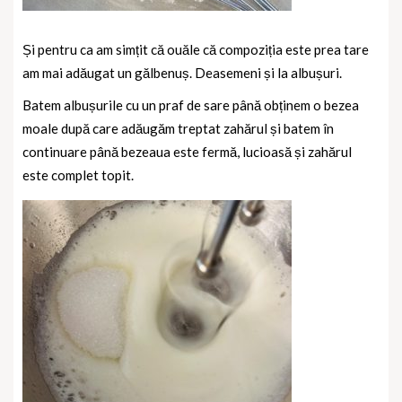
Și pentru ca am simțit că ouăle că compoziția este prea tare
am mai adăugat un gălbenuș. Deasemeni și la albușuri.
Batem albușurile cu un praf de sare până obținem o bezea
moale după care adăugăm treptat zahărul și batem în
continuare până bezeaua este fermă, lucioasă și zahărul
este complet topit.