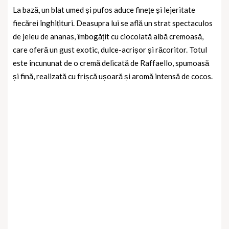
La bază, un
blat umed și pufos
aduce finețe și lejeritate
fiecărei înghițituri. Deasupra lui se află un strat spectaculos
de
jeleu de ananas
, îmbogățit cu
ciocolată albă cremoasă
,
care oferă un gust exotic, dulce-acrișor și răcoritor. Totul
este încununat de o
cremă delicată de Raffaello
, spumoasă
și fină, realizată cu frișcă ușoară și aromă intensă de cocos.