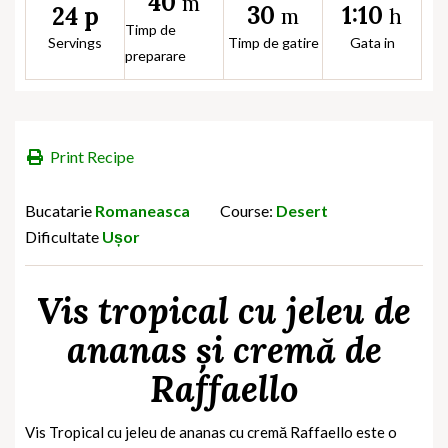
40
m
30
1:10
24 p
m
h
Timp de
Servings
Timp de gatire
Gata in
preparare
Print Recipe
Bucatarie
Romaneasca
Course:
Desert
Dificultate
Ușor
Vis tropical cu jeleu de
ananas și cremă de
Raffaello
Vis Tropical
cu jeleu de ananas cu cremă Raffaello este o