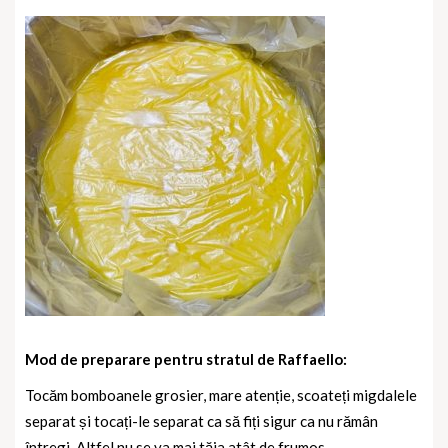
Mod de preparare pentru stratul de Raffaello:
Tocăm bomboanele grosier, mare atenție, scoateți migdalele
separat și tocați-le separat ca să fiți sigur ca nu rămân
întregi. Altfel nu se va mai tăia atât de frumos.