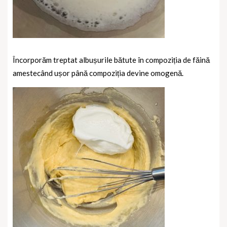
Încorporăm treptat albușurile bătute în compoziția de făină
amestecând ușor până compoziția devine omogenă.