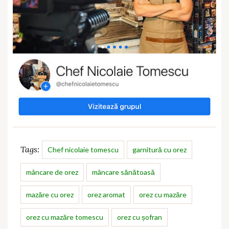
Tags:
Chef nicolaie tomescu
garnitură cu orez
mâncare de orez
mâncare sănătoasă
mazăre cu orez
orez aromat
orez cu mazăre
orez cu mazăre tomescu
orez cu șofran