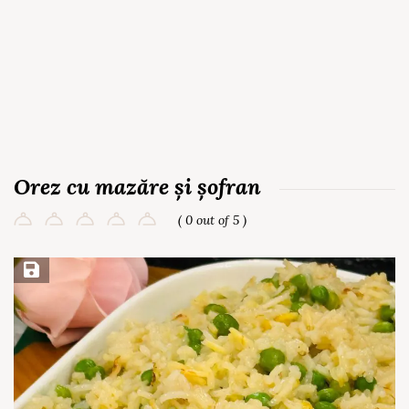
Orez cu mazăre și șofran
( 0 out of 5 )
Save Recipe