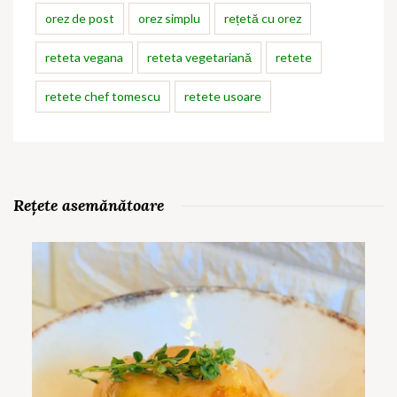
orez de post
orez simplu
rețetă cu orez
reteta vegana
reteta vegetariană
retete
retete chef tomescu
retete usoare
Rețete asemănătoare