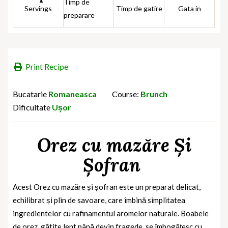
Timp de
Servings
Timp de gatire
Gata in
preparare
Print Recipe
Bucatarie
Romaneasca
Course:
Brunch
Dificultate
Ușor
Orez cu mazăre Și
Șofran
Acest Orez cu mazăre și șofran este un preparat delicat,
echilibrat și plin de savoare, care îmbină simplitatea
ingredientelor cu rafinamentul aromelor naturale. Boabele
de orez, gătite lent până devin fragede, se îmbogățesc cu