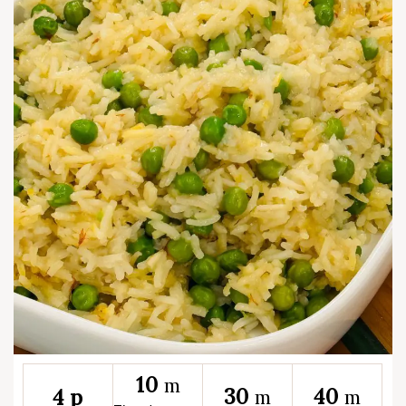
10
m
30
40
4 p
m
m