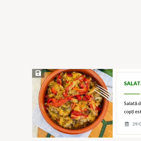
Save Recipe
SALAT
Salată d
copți es
29/