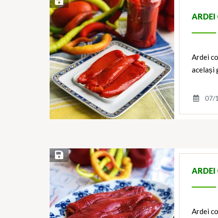
Save Recipe
ARDEI
Ardei co
același 
07/
Save Recipe
ARDEI
Ardei co