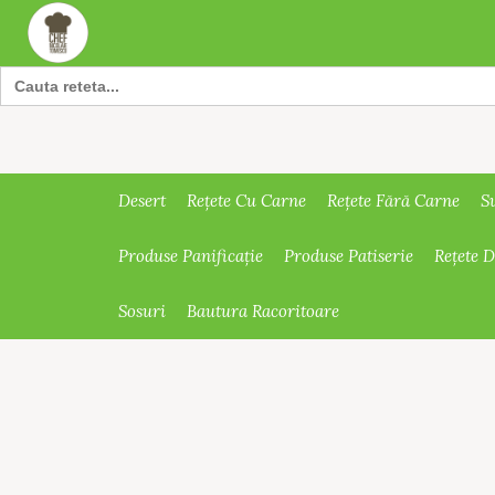
Search
for:
Desert
Rețete Cu Carne
Rețete Fără Carne
S
Produse Panificație
Produse Patiserie
Rețete 
Sosuri
Bautura Racoritoare