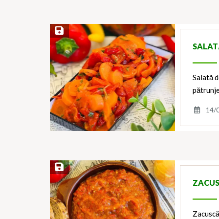
Save Recipe
SALAT
Salată d
pătrunje
14/
Save Recipe
ZACUS
Zacuscă