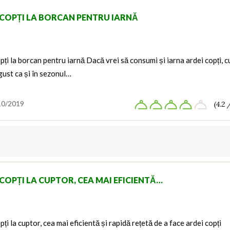
 COPȚI LA BORCAN PENTRU IARNĂ
pți la borcan pentru iarnă Dacă vrei să consumi și iarna ardei copți, c
gust ca și în sezonul…
10/2019
(4.2 
 COPȚI LA CUPTOR, CEA MAI EFICIENTĂ…
pți la cuptor, cea mai eficientă și rapidă rețetă de a face ardei copți