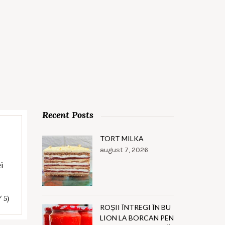
Recent Posts
TORT MILKA
august 7, 2026
i
/ 5)
ROȘII ÎNTREGI ÎN BU
LION LA BORCAN PEN