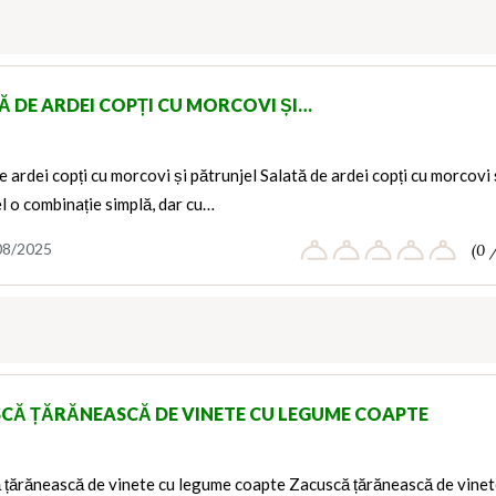
Ă DE ARDEI COPȚI CU MORCOVI ȘI…
e ardei copți cu morcovi și pătrunjel Salată de ardei copți cu morcovi 
l o combinație simplă, dar cu…
08/2025
(0 
CĂ ȚĂRĂNEASCĂ DE VINETE CU LEGUME COAPTE
 țărănească de vinete cu legume coapte Zacuscă țărănească de vine