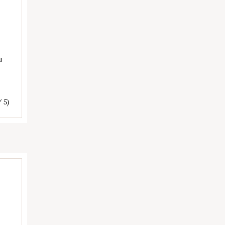
u
/ 5)