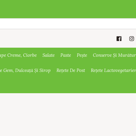
upe Creme, Ciorbe
Salate
Paste
Pește
Conserve Și Murătur
De Gem, Dulceață Și Sirop
Rețete De Post
Rețete Lactovegetarie