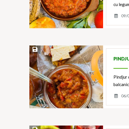
cu legu
09/
Save Recipe
PINDJ
Pindjur 
balcanic
06/