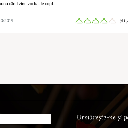
auna când vine vorba de copt…
10/2019
(4.1 
Urmărește-ne și pe 