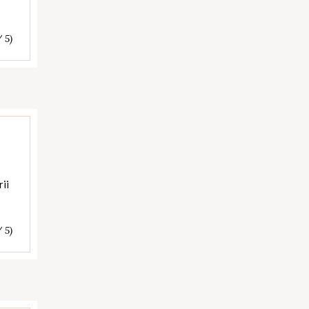
/ 5)
rii
/ 5)