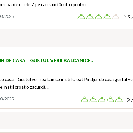
me coapte o rețetă pe care am făcut-o pentru…
08/2025
(4.8 
UR DE CASĂ – GUSTUL VERII BALCANICE…
de casă – Gustul verii balcanice în stil croat Pindjur de casă gustul ve
e în stil croat o zacuscă…
08/2025
(5 