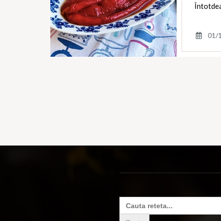
Întotde
01/
Search
for: