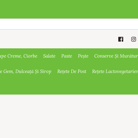
upe Creme, Ciorbe
Salate
Paste
Pește
Conserve Și Murătur
De Gem, Dulceață Și Sirop
Rețete De Post
Rețete Lactovegetarie