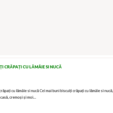
ȚI CRĂPAȚI CU LĂMÂIE SI NUCĂ
 crăpați cu lămâie si nucă Cei mai buni biscuiți crăpați cu lămâie si nucă
n casă, cremoși și moi…