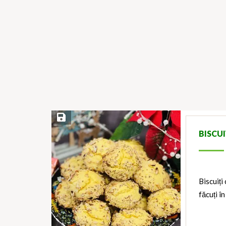
Save Recipe
BISCUI
Biscuiți
făcuți î