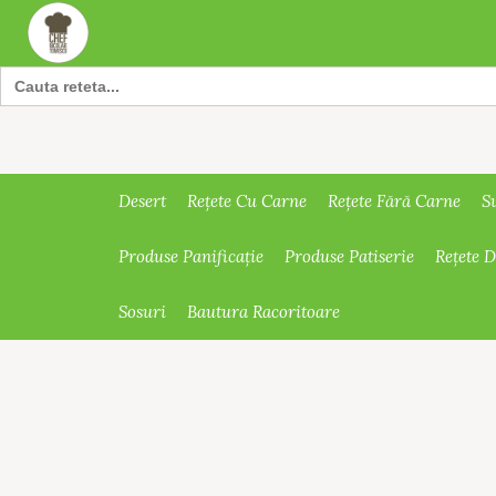
Search
for:
Desert
Rețete Cu Carne
Rețete Fără Carne
S
Produse Panificație
Produse Patiserie
Rețete 
Sosuri
Bautura Racoritoare