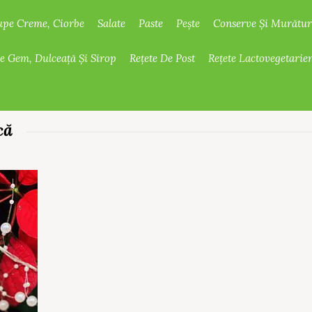
upe Creme, Ciorbe
Salate
Paste
Pește
Conserve Și Murătur
De Gem, Dulceață Și Sirop
Rețete De Post
Rețete Lactovegetarie
că