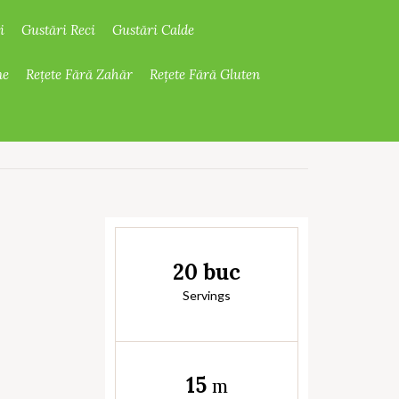
i
Gustări Reci
Gustări Calde
ne
Rețete Fără Zahăr
Rețete Fără Gluten
20 buc
Servings
15
m