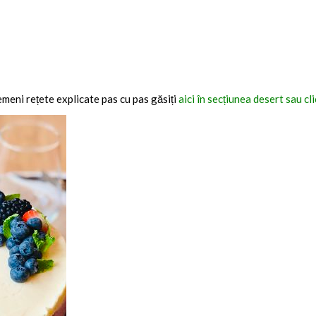
emeni rețete explicate pas cu pas găsiți
aici în secțiunea desert sau cl