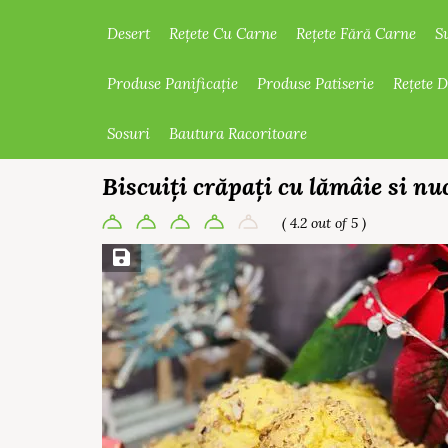
Desert
Rețete Cu Carne
Rețete Fără Carne
S
Produse Panificație
Produse Patiserie
Rețete 
Sosuri
Bautura Racoritoare
Biscuiți crăpați cu lămâie si nu
( 4.2 out of 5 )
Save Recipe