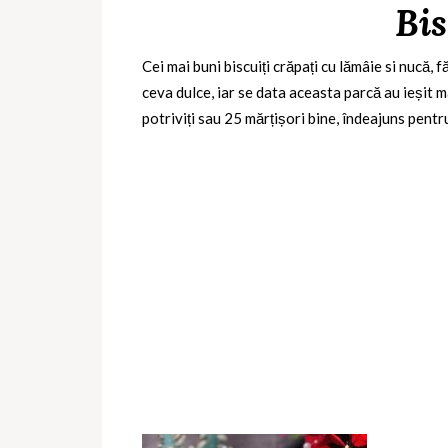
Bis
Cei mai buni biscuiți crăpați cu lămâie si nucă, 
ceva dulce, iar se data aceasta parcă au ieșit m
potriviți sau 25 mărțișori bine, îndeajuns pent