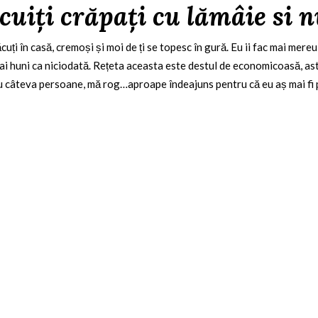
cuiți crăpați cu lămâie si 
făcuți în casă, cremoși și moi de ți se topesc în gură. Eu ii fac mai me
ai huni ca niciodată. Rețeta aceasta este destul de economicoasă, astf
ru câteva persoane, mă rog…aproape îndeajuns pentru că eu aș mai fi p