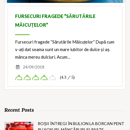
FURSECURI FRAGEDE “SĂRUTĂRILE
MĂICUȚELOR”
Fursecuri fragede “Sărutările Măicuțelor” După cum
v-ați dat seama sunt un mare iubitor de dulce și aș
mânca mereu dulciuri. Acum…
24/09/2018
(4.3 / 5)
Recent Posts
ROȘII ÎNTREGI ÎN BULION LA BORCAN PENT
RU SOSURI, MÂNCĂRURI ȘI PASTE