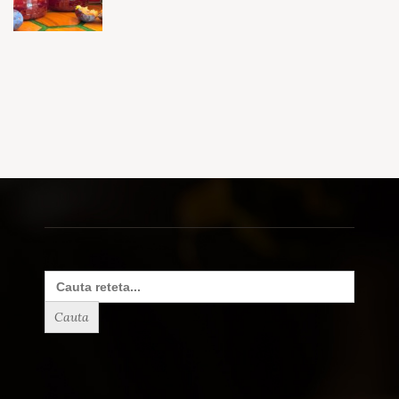
Search
for: