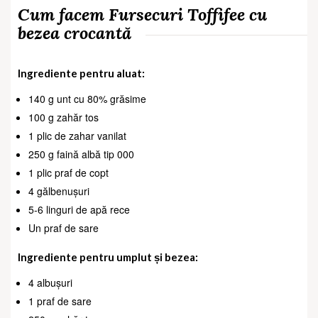
Cum facem Fursecuri Toffifee cu
bezea crocantă
Ingrediente pentru aluat:
140 g unt cu 80% grăsime
100 g zahăr tos
1 plic de zahar vanilat
250 g faină albă tip 000
1 plic praf de copt
4 gălbenușuri
5-6 linguri de apă rece
Un praf de sare
Ingrediente pentru umplut și bezea:
4 albușuri
1 praf de sare