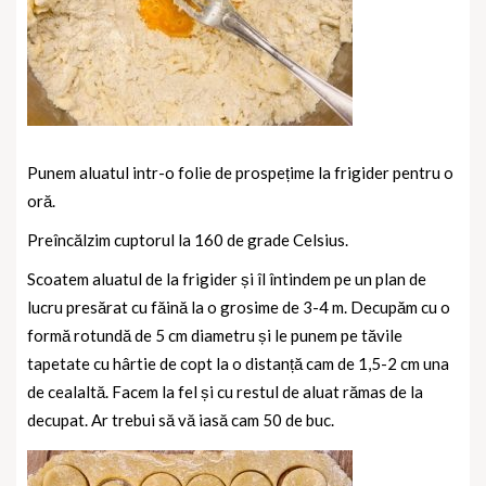
Punem aluatul intr-o folie de prospețime la frigider pentru o
oră.
Preîncălzim cuptorul la 160 de grade Celsius.
Scoatem aluatul de la frigider și îl întindem pe un plan de
lucru presărat cu făină la o grosime de 3-4 m. Decupăm cu o
formă rotundă de 5 cm diametru și le punem pe tăvile
tapetate cu hârtie de copt la o distanță cam de 1,5-2 cm una
de cealaltă. Facem la fel și cu restul de aluat rămas de la
decupat. Ar trebui să vă iasă cam 50 de buc.