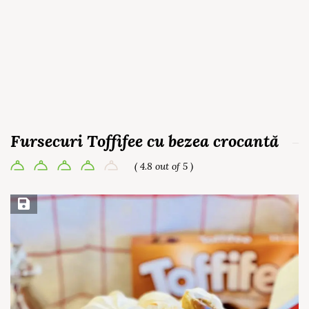
Fursecuri Toffifee cu bezea crocantă
( 4.8 out of 5 )
Save Recipe