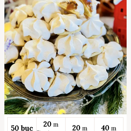
20
m
20
40
50 buc
m
m