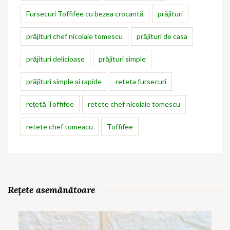
Fursecuri Toffifee cu bezea crocantă
prăjituri
prăjituri chef nicolaie tomescu
prăjituri de casa
prăjituri delicioase
prăjituri simple
prăjituri simple și rapide
reteta fursecuri
rețetă Toffifee
retete chef nicolaie tomescu
retete chef tomeacu
Toffifee
Rețete asemănătoare