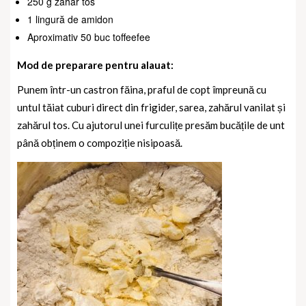
250 g zahăr tos
1 lingură de amidon
Aproximativ 50 buc toffeefee
Mod de preparare pentru alauat:
Punem într-un castron făina, praful de copt împreună cu
untul tăiat cuburi direct din frigider, sarea, zahărul vanilat și
zahărul tos.
Cu ajutorul unei furculițe presăm bucățile de unt
până obținem o compoziție nisipoasă.