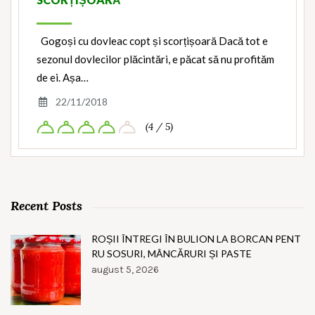
Gogoși cu dovleac copt și scorțișoară Dacă tot e
sezonul dovlecilor plăcintări, e păcat să nu profităm
de ei. Așa…
22/11/2018
(4 / 5)
Recent Posts
ROȘII ÎNTREGI ÎN BULION LA BORCAN PENT
RU SOSURI, MÂNCĂRURI ȘI PASTE
august 5, 2026