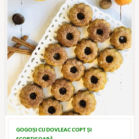
GOGOȘI CU DOVLEAC COPT ȘI
SCORȚIȘOARĂ