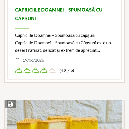
CAPRICIILE DOAMNEI – SPUMOASĂ CU
CĂPȘUNI
Capriciile Doamnei – Spumoasă cu căpșuni
Capriciile Doamnei – Spumoasă cu Căpșuni este un
desert rafinat, delicat și extrem de apreciat…
19/06/2026
(4.6 / 5)
Save Recipe