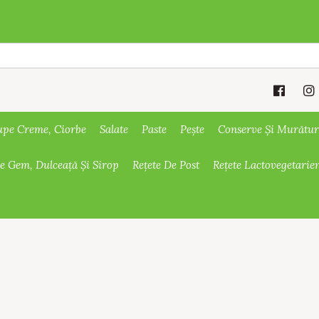
upe Creme, Ciorbe
Salate
Paste
Pește
Conserve Și Murătur
De Gem, Dulceață Și Sirop
Rețete De Post
Rețete Lactovegetarie