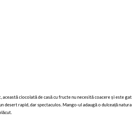
t, această
ciocolată de casă cu fructe
nu necesită coacere și este gata
un desert rapid, dar spectaculos. Mango-ul adaugă o dulceață naturală
plăcut.