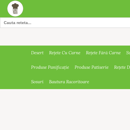
Search
for:
Desert
Rețete Cu Carne
Rețete Fără Carne
S
Produse Panificație
Produse Patiserie
Rețete 
Sosuri
Bautura Racoritoare