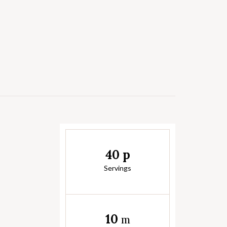
40 p
Servings
10
m