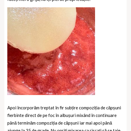
Apoi încorporăm treptat în fir subțire compoziția de căpșuni
fierbinte direct de pe foc în albușuri mixând în continuare
până terminăm compoziția de căpșuni iar mai apoi până
ajunge la 35 de grade. Nu opriți mixarea ca riscați să se taie.