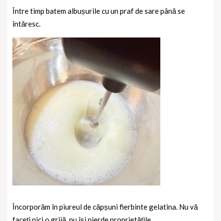
Între timp batem albușurile cu un praf de sare până se
întăresc.
Încorporăm în piureul de căpșuni fierbinte gelatina. Nu vă
faceți nici o grijă, nu își pierde proprietățile.