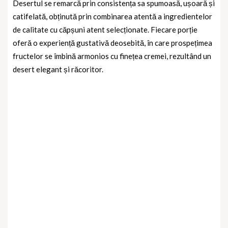
Desertul se remarcă prin consistența sa spumoasă, ușoară și
catifelată, obținută prin combinarea atentă a ingredientelor
de calitate cu căpșuni atent selecționate. Fiecare porție
oferă o experiență gustativă deosebită, în care prospețimea
fructelor se îmbină armonios cu finețea cremei, rezultând un
desert elegant și răcoritor.