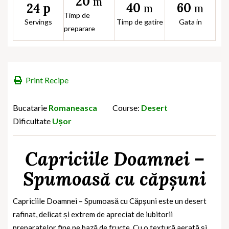
20
m
40
60
24 p
m
m
Timp de
Servings
Timp de gatire
Gata in
preparare
Print Recipe
Bucatarie
Romaneasca
Course:
Desert
Dificultate
Ușor
Capriciile Doamnei –
Spumoasă cu căpșuni
Capriciile Doamnei – Spumoasă cu Căpșuni este un desert
rafinat, delicat și extrem de apreciat de iubitorii
preparatelor fine pe bază de fructe. Cu o textură aerată și