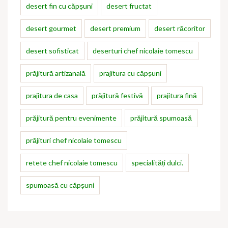
desert fin cu căpșuni
desert fructat
desert gourmet
desert premium
desert răcoritor
desert sofisticat
deserturi chef nicolaie tomescu
prăjitură artizanală
prajitura cu căpșuni
prajitura de casa
prăjitură festivă
prajitura fină
prăjitură pentru evenimente
prăjitură spumoasă
prăjituri chef nicolaie tomescu
retete chef nicolaie tomescu
specialități dulci.
spumoasă cu căpșuni