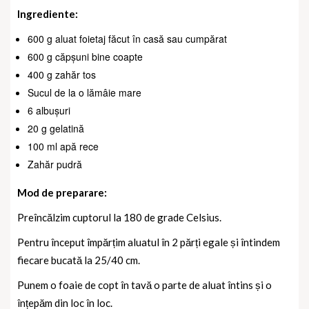
Ingrediente:
600 g aluat foietaj făcut în casă sau cumpărat
600 g căpșuni bine coapte
400 g zahăr tos
Sucul de la o lămâie mare
6 albușuri
20 g gelatină
100 ml apă rece
Zahăr pudră
Mod de preparare:
Preîncălzim cuptorul la 180 de grade Celsius.
Pentru început împărțim aluatul în 2 părți egale și întindem
fiecare bucată la 25/40 cm.
Punem o foaie de copt în tavă o parte de aluat întins și o
înțepăm din loc în loc.