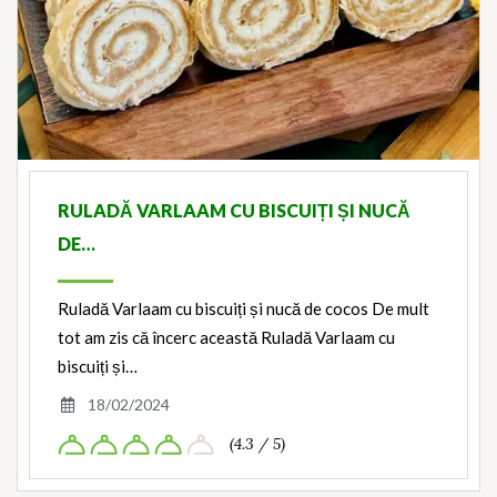
RULADĂ VARLAAM CU BISCUIȚI ȘI NUCĂ
DE…
Ruladă Varlaam cu biscuiți și nucă de cocos De mult
tot am zis că încerc această Ruladă Varlaam cu
biscuiți și…
18/02/2024
(4.3 / 5)