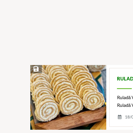
Save Recipe
RULAD
Ruladă V
Ruladă V
18/