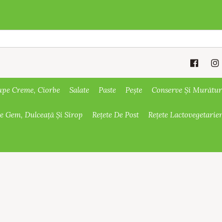
upe Creme, Ciorbe
Salate
Paste
Pește
Conserve Și Murătur
De Gem, Dulceață Și Sirop
Rețete De Post
Rețete Lactovegetarie