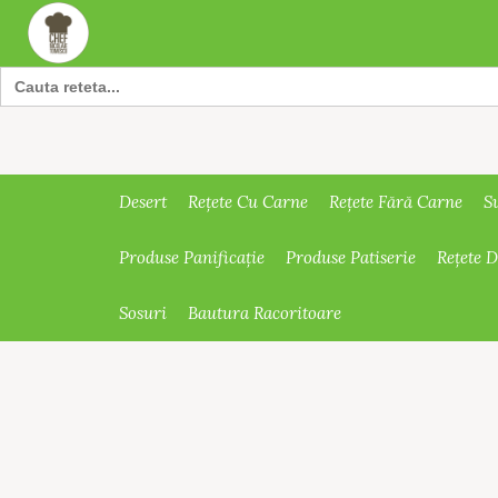
Search
for:
Desert
Rețete Cu Carne
Rețete Fără Carne
S
Produse Panificație
Produse Patiserie
Rețete 
Sosuri
Bautura Racoritoare