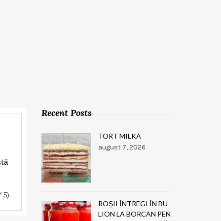
Recent Posts
TORT MILKA
august 7, 2026
stă
/ 5)
ROȘII ÎNTREGI ÎN BU
LION LA BORCAN PEN