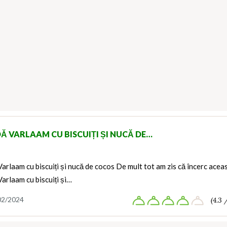
Ă VARLAAM CU BISCUIȚI ȘI NUCĂ DE…
arlaam cu biscuiți și nucă de cocos De mult tot am zis că încerc acea
arlaam cu biscuiți și…
02/2024
(4.3 