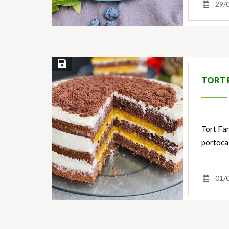
29/
Save Recipe
TORT 
Tort Fan
portoca
01/