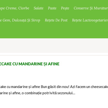
upe Creme, Ciorbe
Salate
Paste
Pește
Conserve Și Murătur
De Gem, Dulceață Și Sirop
Rețete De Post
Rețete Lactovegetarie
ECAKE CU MANDARINE ȘI AFINE
ake cu mandarine și afine Bun găsit din nou! Azi facem un cheesecak
rine și afine, o combinație potrivită sezonului…