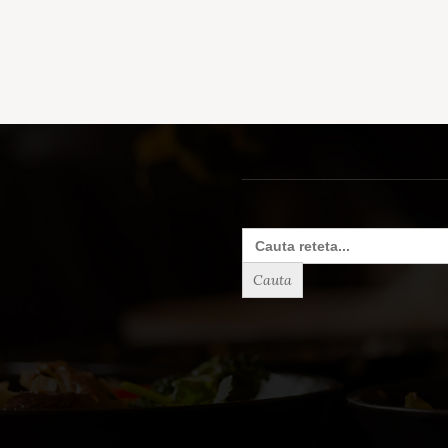
Search
for: