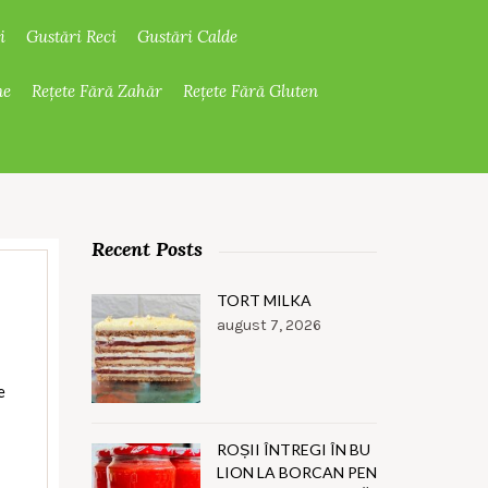
i
Gustări Reci
Gustări Calde
ne
Rețete Fără Zahăr
Rețete Fără Gluten
Recent Posts
TORT MILKA
august 7, 2026
e
ROȘII ÎNTREGI ÎN BU
LION LA BORCAN PEN