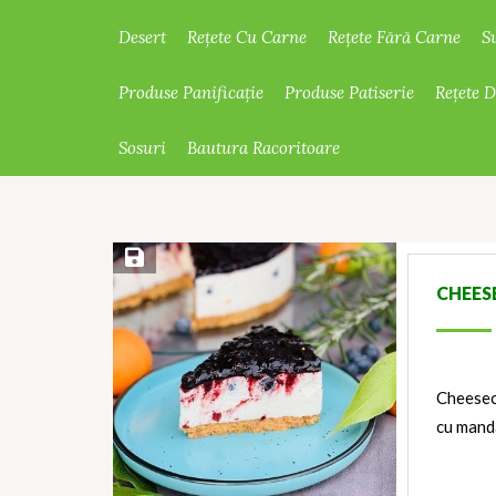
Desert
Rețete Cu Carne
Rețete Fără Carne
S
Produse Panificație
Produse Patiserie
Rețete 
Sosuri
Bautura Racoritoare
Save Recipe
CHEES
Cheesec
cu manda