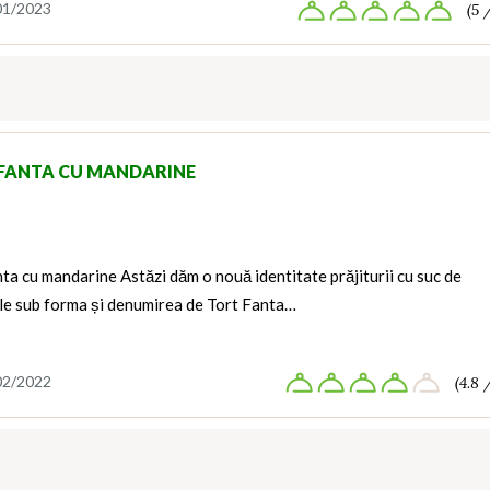
01/2023
(5 
FANTA CU MANDARINE
ta cu mandarine Astăzi dăm o nouă identitate prăjiturii cu suc de
le sub forma și denumirea de Tort Fanta…
02/2022
(4.8 