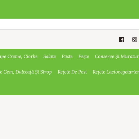
upe Creme, Ciorbe
Salate
Paste
Pește
Conserve Și Murătur
De Gem, Dulceață Și Sirop
Rețete De Post
Rețete Lactovegetarie