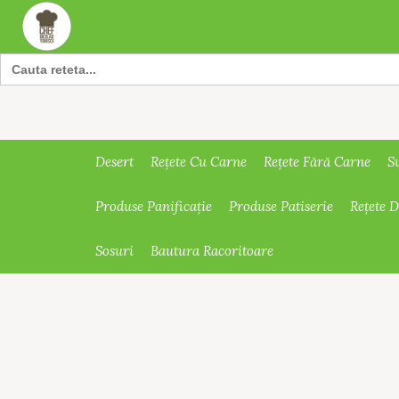
Search
for:
Desert
Rețete Cu Carne
Rețete Fără Carne
S
Produse Panificație
Produse Patiserie
Rețete 
Sosuri
Bautura Racoritoare