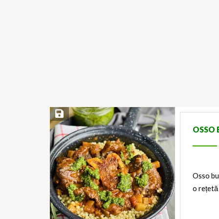
Save Recipe
OSSO 
Osso buc
o rețet