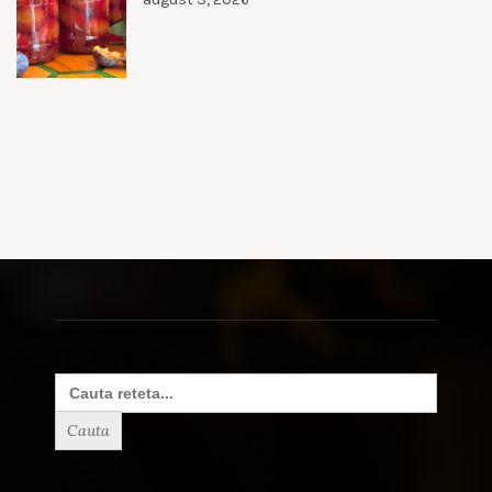
Search
for: