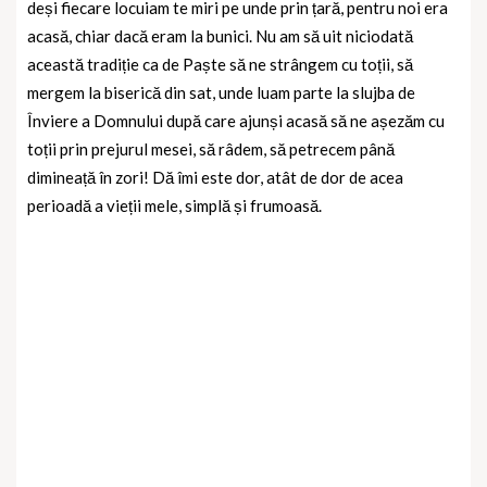
deși fiecare locuiam te miri pe unde prin țară, pentru noi era
acasă, chiar dacă eram la bunici. Nu am să uit niciodată
această tradiție ca de Paște să ne strângem cu toții, să
mergem la biserică din sat, unde luam parte la slujba de
Înviere a Domnului după care ajunși acasă să ne așezăm cu
toții prin prejurul mesei, să râdem, să petrecem până
dimineață în zori! Dă îmi este dor, atât de dor de acea
perioadă a vieții mele, simplă și frumoasă.