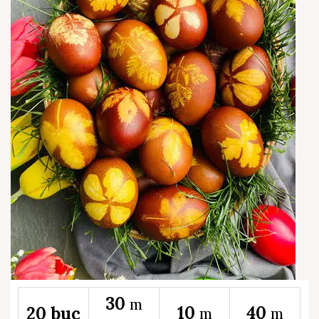
30
m
10
40
20 buc
m
m