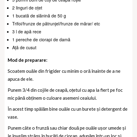
2 linguri de oțet
1 bucată de slănină de 50 g
Trifoi/frunze de pătrunjel/frunze de mărar/ etc
3 l de apă rece
1 pereche de ciorapi de damă
Ață de cusut
Mod de preparare:
Scoatem ouăle din frigider cu minim o oră înainte de a ne
apuca de ele.
Punem 3/4 din cojile de ceapă, oțetul cu apa la fiert pe foc
mic până obținem o culoare asemeni ceaiului.
În acest timp spălăm bine ouăle cu un burete și detergent de
vase.
Punem câte o frunză sau chiar două pe ouăle ușor umede și
le învelim strâns în bucăți de ciorap, adunăm într-un loc și