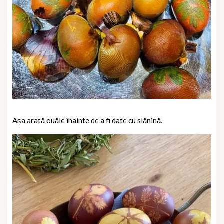
Așa arată ouăle înainte de a fi date cu slănină.