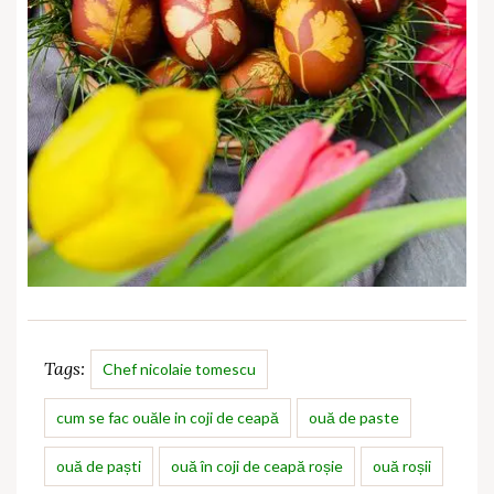
Tags:
Chef nicolaie tomescu
cum se fac ouăle in coji de ceapă
ouă de paste
ouă de paști
ouă în coji de ceapă roșie
ouă roșii