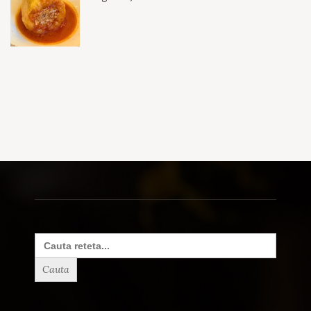
Search
for: