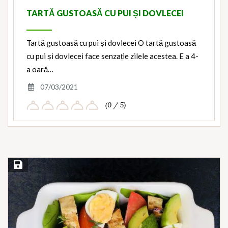
TARTĂ GUSTOASĂ CU PUI ȘI DOVLECEI
Tartă gustoasă cu pui și dovlecei O tartă gustoasă
cu pui și dovlecei face senzație zilele acestea. E a 4-
a oară…
07/03/2021
(0 / 5)
Save Recipe