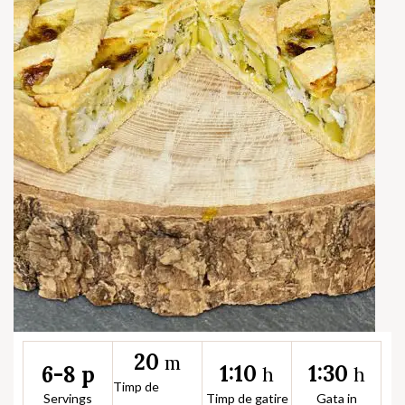
20
m
1:10
1:30
6-8 p
h
h
Timp de
Servings
Timp de gatire
Gata in