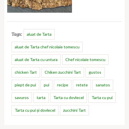
Tags:
aluat de Tarta
aluat de Tarta chef nicolaie tomescu
aluat de Tarta cu untura
Chef nicolaie tomescu
chicken Tart
Chiken zucchini Tart
gustos
piept de pui
pui
recipe
retete
sanatos
savuros
tarta
Tarta cu dovlecel
Tarta cu pui
Tarta cu pui și dovlecel
zucchini Tart