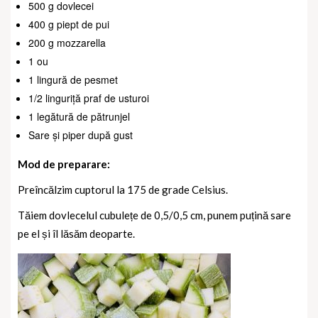
500 g dovlecei
400 g piept de pui
200 g mozzarella
1 ou
1 lingură de pesmet
1/2 linguriță praf de usturoi
1 legătură de pătrunjel
Sare și piper după gust
Mod de preparare:
Preîncălzim cuptorul la 175 de grade Celsius.
Tăiem dovlecelul cubulețe de 0,5/0,5 cm, punem puțină sare
pe el și îl lăsăm deoparte.