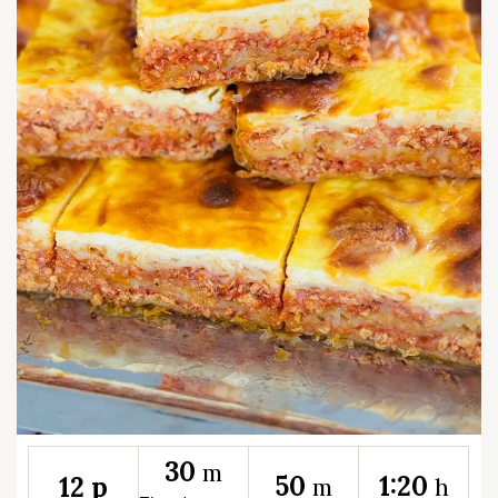
30
m
50
1:20
12 p
m
h