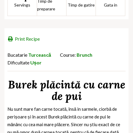
Timp de
Servings
Timp de gatire
Gata in
preparare
Print Recipe
Bucatarie
Turcească
Course:
Brunch
Dificultate
Ușor
Burek plăcintă cu carne
de pui
Nu sunt mare fan carne tocată, însă in sarmele, ciorbă de
perișoare și în acest Burek plăcintă cu carne de pui le
mănânc cu cea mai mare plăcere. Sincer nu știu exact de ce
nu mă omor după carnea tocată, pentru că de fiecare dată