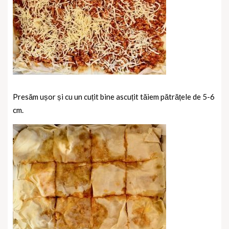
Presăm ușor și cu un cuțit bine ascuțit tăiem pătrățele de 5-6
cm.