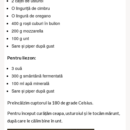
2 căței de usturoi
O linguriță de cimbru
O lingură de oregano
400 g roșii cuburi în bulion
200 g mozzarella
100 g unt
Sare și piper după gust
Pentru liezon:
3 ouă
300 g smântână fermentată
100 ml apă minerală
Sare și piper după gust
Preîncălzim cuptorul la 180 de grade Celsius.
Pentru început curățăm ceapa, usturoiul și le tocăm mărunt,
după care le călim bine în unt.